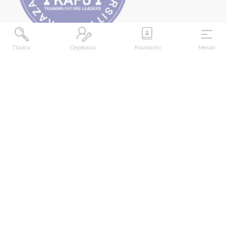
Поиск
Сервисы
Контакты
Меню
МЕКЕНЖАЙ
Қазақстан Республикасы, Шығыс Қазақстан
облысы, Өскемен қ., 070000, М. Горький көшесі,
76
КОНТАКТІЛЕР
+7 (7232) 500-300
+7 (7232) 505-030
+7 (7232) 50-50-10