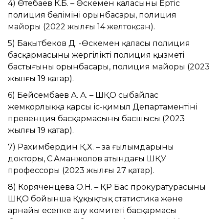
4) Өтебаев К.Б. – Өскемен қаласының Ертіс
полиция бөлімінің орынбасары, полиция
майоры (2022 жылғы 14 желтоқсан).
5) Бақытбеков Д. -Өскемен қаласы полиция
басқармасының жергілікті полиция қызметі
бастығының орынбасары, полиция майоры (2023
жылғы 19 қаңтар).
6) Бейсембаев А. А. – ШҚО сыбайлас
жемқорлыққа қарсы іс-қимыл Департаментінің
превенция басқармасының басшысы (2023
жылғы 19 қаңтар).
7) Рахимбердин Қ.Х. – заң ғылымдарының
докторы, С.Аманжолов атындағы ШҚУ
профессоры (2023 жылғы 27 қаңтар).
8) Коряченцева О.Н. – ҚР Бас прокуратурасының
ШҚО бойынша Құқықтық статистика және
арнайы есепке алу комитеті басқармасы