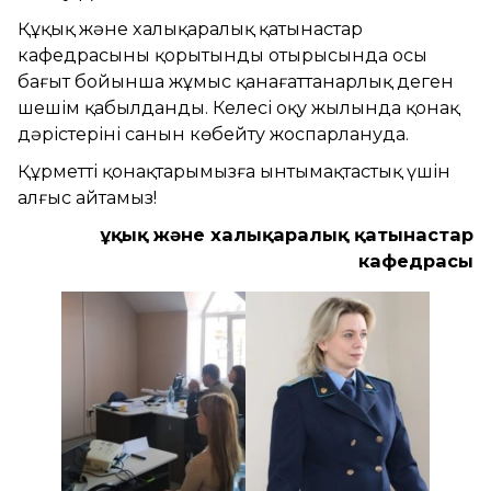
Құқық және халықаралық қатынастар
кафедрасының қорытынды отырысында осы
бағыт бойынша жұмыс қанағаттанарлық деген
шешім қабылданды. Келесі оқу жылында қонақ
дәрістерінің санын көбейту жоспарлануда.
Құрметті қонақтарымызға ынтымақтастық үшін
алғыс айтамыз!
Құқық және халықаралық қатынастар
кафедрасы