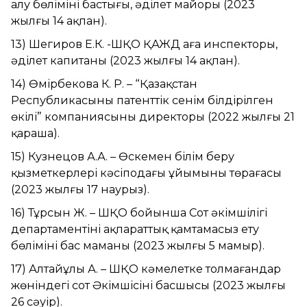
алу бөлімінің бастығы, әділет майоры (2023
жылғы 14 ақпан).
13) Шегиров Е.К. -ШҚО ҚАЖД аға инспекторы,
әділет капитаны (2023 жылғы 14 ақпан).
14) Өмірбекова К. Р. – “Қазақстан
Республикасының патенттік сенім білдірілген
өкілі” компаниясының директоры (2022 жылғы 21
қараша).
15) Кузнецов А.А. – Өскемен білім беру
қызметкерлері кәсіподағы ұйымының төрағасы
(2023 жылғы 17 наурыз).
16) Тұрсын Ж. – ШҚО бойынша Сот әкімшілігі
департаментінің ақпараттық қамтамасыз ету
бөлімінің бас маманы (2023 жылғы 5 мамыр).
17) Алтайұлы А. – ШҚО кәмелетке толмағандар
жөніндегі сот Әкімшісінің басшысы (2023 жылғы
26 сәуір).