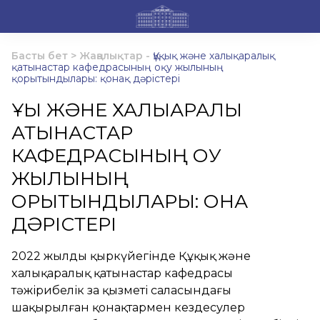
Басты бет
>
Жаңалықтар
-
Құқық және халықаралық
қатынастар кафедрасының оқу жылының
қорытындылары: қонақ дәрістері
ҚҰҚЫҚ ЖӘНЕ ХАЛЫҚАРАЛЫҚ
ҚАТЫНАСТАР
КАФЕДРАСЫНЫҢ ОҚУ
ЖЫЛЫНЫҢ
ҚОРЫТЫНДЫЛАРЫ: ҚОНАҚ
ДӘРІСТЕРІ
2022 жылдың қыркүйегінде Құқық және
халықаралық қатынастар кафедрасы
тәжірибелік заң қызметі саласындағы
шақырылған қонақтармен кездесулер