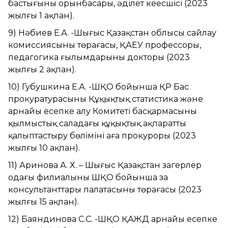
бастығының орынбасары, әділет кеңесшісі (2023
жылғы 1 ақпан).
9) Нәбиев Е.А. -Шығыс Қазақстан облысы сайлау
комиссиясының төрағасы, ҚАЕУ профессоры,
педагогика ғылымдарының докторы (2023
жылғы 2 ақпан).
10) Губушкина Е.А. -ШҚО бойынша ҚР Бас
прокуратурасының Құқықтық статистика және
арнайы есепке алу Комитеті басқармасының
қылмыстық саладағы құқықтық ақпаратты
қалыптастыру бөлімінің аға прокуроры (2023
жылғы 10 ақпан).
11) Аринова А. Х. – Шығыс Қазақстан заңгерлер
одағы филиалының ШҚО бойынша заң
консультанттары палатасының төрағасы (2023
жылғы 15 ақпан).
12) Баяндинова С.С. -ШҚО ҚАЖД арнайы есепке