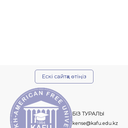
Ескі сайтқа өтіңіз
БІЗ ТУРАЛЫ
kense@kafu.edu.kz