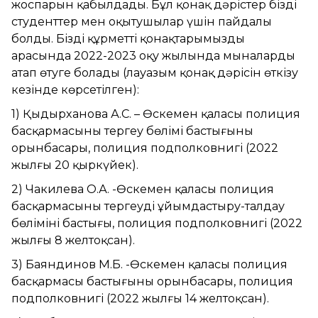
жоспарын қабылдады. Бұл қонақ дәрістер біздің
студенттер мен оқытушылар үшін пайдалы
болды. Біздің құрметті қонақтарымыздың
арасында 2022-2023 оқу жылында мыналарды
атап өтуге болады (лауазым қонақ дәрісін өткізу
кезінде көрсетілген):
1) Қыдырханова А.С. – Өскемен қаласы полиция
басқармасының тергеу бөлімі бастығының
орынбасары, полиция подполковнигі (2022
жылғы 20 қыркүйек).
2) Чакилева О.А. -Өскемен қаласы полиция
басқармасының тергеудің ұйымдастыру-талдау
бөлімінің бастығы, полиция подполковнигі (2022
жылғы 8 желтоқсан).
3) Баяндинов М.Б. -Өскемен қаласы полиция
басқармасы бастығының орынбасары, полиция
подполковнигі (2022 жылғы 14 желтоқсан).