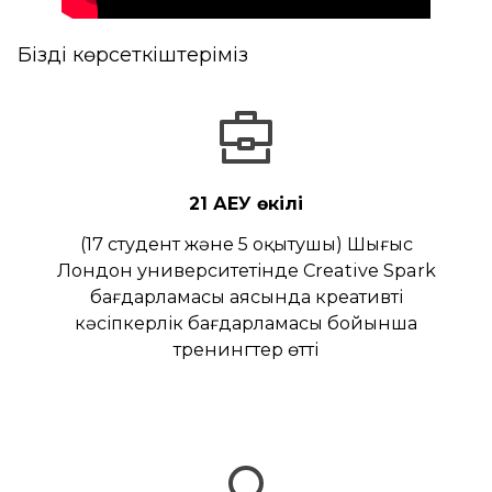
Біздің көрсеткіштеріміз
21 ҚАЕУ өкілі
(17 студент және 5 оқытушы) Шығыс
Лондон университетінде Сreative Spark
бағдарламасы аясында креативті
кәсіпкерлік бағдарламасы бойынша
тренингтер өтті