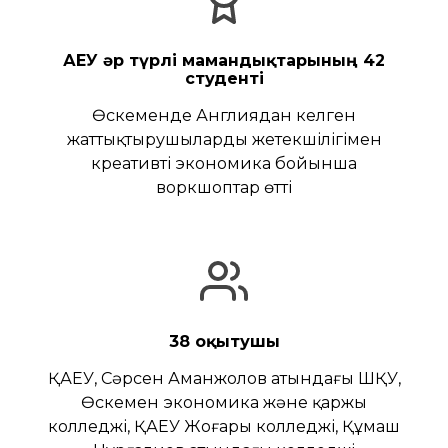
ҚАЕУ әр түрлі мамандықтарының 42
студенті
Өскеменде Англиядан келген
жаттықтырушылардың жетекшілігімен
креативті экономика бойынша
воркшоптар өтті
38 оқытушы
ҚАЕУ, Сәрсен Аманжолов атындағы ШҚУ,
Өскемен экономика және қаржы
колледжі, ҚАЕУ Жоғары колледжі, Құмаш