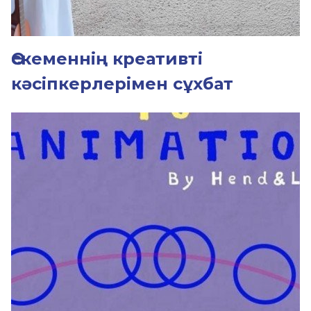
Өскеменнің креативті
кәсіпкерлерімен сұхбат