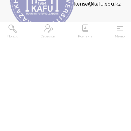
kense@kafu.edu.kz
Поиск
Сервисы
Контакты
Меню
МЕКЕНЖАЙ
Қазақстан Республикасы, Шығыс Қазақстан
облысы, Өскемен қ., 070000, М. Горький көшесі,
76
КОНТАКТІЛЕР
+7 (7232) 500-300