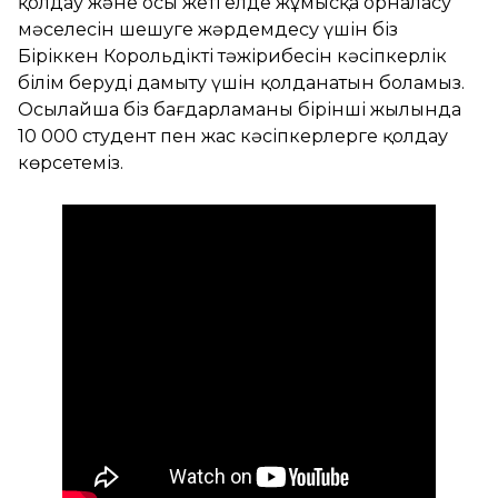
қолдау және осы жеті елде жұмысқа орналасу
мәселесін шешуге жәрдемдесу үшін біз
Біріккен Корольдіктің тәжірибесін кәсіпкерлік
білім беруді дамыту үшін қолданатын боламыз.
Осылайша біз бағдарламаның бірінші жылында
10 000 студент пен жас кәсіпкерлерге қолдау
көрсетеміз.