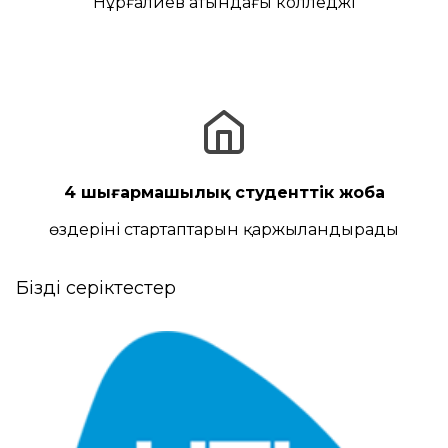
Нұрғалиев атындағы колледжі
4 шығармашылық студенттік жоба
өздерінің стартаптарын қаржыландырады
Біздің серіктестер