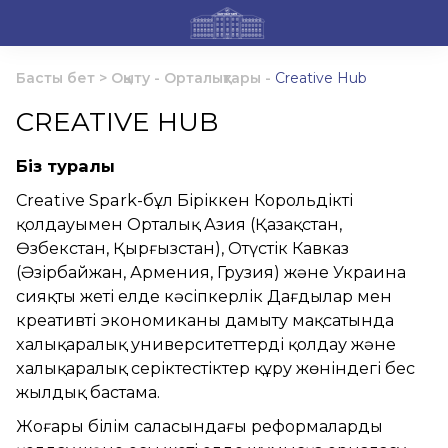
Басты бет
>
Оқыту - Орталықтары
-
Creative Hub
CREATIVE HUB
Біз туралы
Creative Spark-бұл Біріккен Корольдіктің
қолдауымен Орталық Азия (Қазақстан,
Өзбекстан, Қырғызстан), Оңтүстік Кавказ
(Әзірбайжан, Армения, Грузия) және Украина
сияқты жеті елде кәсіпкерлік Дағдылар мен
креативті экономиканы дамыту мақсатында
халықаралық университеттерді қолдау және
халықаралық серіктестіктер құру жөніндегі бес
жылдық бастама.
Жоғары білім саласындағы реформаларды