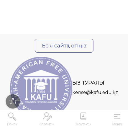
Ескі сайтқа өтіңіз
БІЗ ТУРАЛЫ
kense@kafu.edu.kz
Поиск
Сервисы
Контакты
Меню