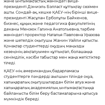
және ынтымақтастық жөніндегі вице-
президенті Дэниэль Бэлласт құттықтау сөзімен
ашты. Сондай-ақ, кешке ҚАЕУ-нің бірінші вице-
президенті Жасұлан Ерболұлы Байкенов,
бизнес, құқық және педагогика факультетінің
деканы Мензюк Галина Анатольевна, тәрбие
жөніндегі проректор Наталья Павловна Уразова
және шетелдік оқытушы Жанин Уайли қатысты.
Қонақтар студенттерді оқудың маңызды
кезеңінің аяқталуымен құттықтап, болашаққа
сенімділік, кәсіби табыстар мен жаңа жетістіктер
тіледі.
ҚАЕУ-нің американдық бағдарламасы
студенттерге пәндерді ағылшын тілінде оқуға,
халықаралық оқытушылардан білім алуға және
халықаралық академиялық ынтымақтастыққа
байланысты білім беру бастамаларына қатысуға
мүмкіндік береді.