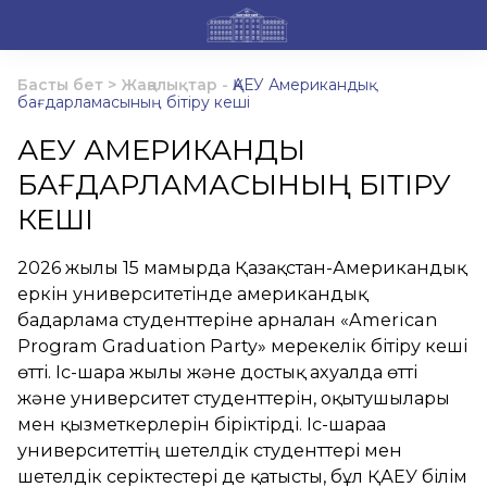
Басты бет
>
Жаңалықтар
-
ҚАЕУ Американдық
бағдарламасының бітіру кеші
ҚАЕУ АМЕРИКАНДЫҚ
БАҒДАРЛАМАСЫНЫҢ БІТІРУ
КЕШІ
2026 жылғы 15 мамырда Қазақстан-Американдық
еркін университетінде американдық
бағдарлама студенттеріне арналған «American
Program Graduation Party» мерекелік бітіру кеші
өтті. Іс-шара жылы және достық ахуалда өтті
және университет студенттерін, оқытушылары
мен қызметкерлерін біріктірді. Іс-шараға
университеттің шетелдік студенттері мен
шетелдік серіктестері де қатысты, бұл ҚАЕУ білім