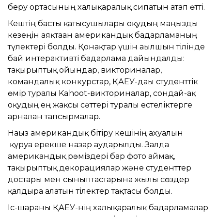
беру ортасының халықаралық сипатын атап өтті.
Кештің басты қатысушылары оқудың маңызды
кезеңін аяқтаған американдық бағдарламаның
түлектері болды. Қонақтар үшін ағылшын тілінде
бай интерактивті бағдарлама дайындалды:
тақырыптық ойындар, викториналар,
командалық конкурстар, ҚАЕУ-дағы студенттік
өмір туралы Kahoot-викториналар, сондай-ақ
оқудың ең жақсы сәттері туралы естеліктерге
арналған тапсырмалар.
Нағыз американдық бітіру кешінің ахуалын
құруға ерекше назар аударылды. Залда
американдық рәміздері бар фото аймақ,
тақырыптық декорациялар және студенттер
достары мен сыныптастарына жылы сөздер
қалдыра алатын тілектер тақтасы болды.
Іс-шараны ҚАЕУ-нің халықаралық бағдарламалар