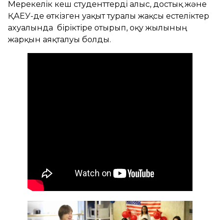
Мерекелік кеш студенттерді алғыс, достық және
ҚАЕУ-де өткізген уақыт туралы жақсы естеліктер
ахуалында біріктіре отырып, оқу жылының
жарқын аяқталуы болды.