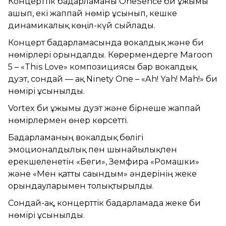
Концерттік бағдарламаны OneSence би ұжымы
ашып, екі жаппай нөмір ұсынып, кешке
динамикалық көңіл-күй сыйлады.
Концерт бағдарламасында вокалдық және би
нөмірлері орындалды. Көрермендерге Maroon
5 – «This Love» композициясы бар вокалдық
дуэт, сондай — ақ Ninety One – «Ah! Yah! Mah!» би
нөмірі ұсынылды.
Vortex би ұжымы дуэт және бірнеше жаппай
нөмірлермен өнер көрсетті.
Бағдарламаның вокалдық бөлігі
эмоционалдылық пен шынайылықпен
ерекшеленетін «Беги», Земфира «Ромашки»
және «Мен қатты сағындым» әндерінің жеке
орындауларымен толықтырылды.
Сондай-ақ, концерттік бағдарламада жеке би
нөмірі ұсынылды.