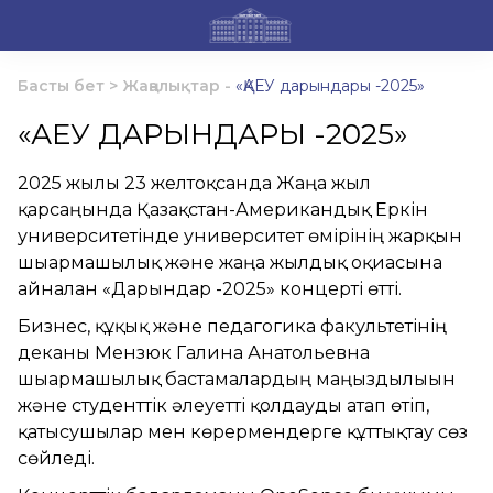
Басты бет
>
Жаңалықтар
-
«ҚАЕУ дарындары -2025»
«ҚАЕУ ДАРЫНДАРЫ -2025»
2025 жылғы 23 желтоқсанда Жаңа жыл
қарсаңында Қазақстан-Американдық Еркін
университетінде университет өмірінің жарқын
шығармашылық және жаңа жылдық оқиғасына
айналған «Дарындар -2025» концерті өтті.
Бизнес, құқық және педагогика факультетінің
деканы Мензюк Галина Анатольевна
шығармашылық бастамалардың маңыздылығын
және студенттік әлеуетті қолдауды атап өтіп,
қатысушылар мен көрермендерге құттықтау сөз
сөйледі.