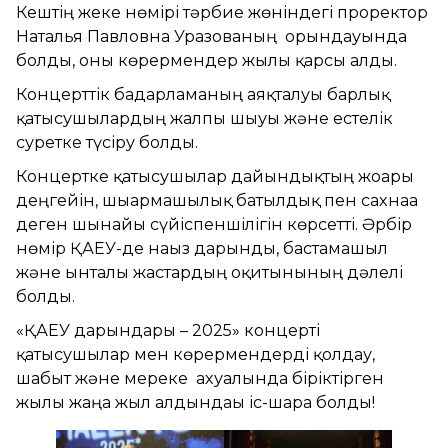
Кештің жеке нөмірі тәрбие жөніндегі проректор
Наталья Павловна Уразованың орындауында
болды, оны көрермендер жылы қарсы алды.
Концерттік бағдарламаның аяқталуы барлық
қатысушылардың жалпы шығуы және естелік
суретке түсіру болды.
Концертке қатысушылар дайындықтың жоғары
деңгейін, шығармашылық батылдық пен сахнаға
деген шынайы сүйіспеншілігін көрсетті. Әрбір
нөмір ҚАЕУ-де нағыз дарынды, бастамашыл
және ынталы жастардың оқитынының дәлелі
болды.
«ҚАЕУ дарындары – 2025» концерті
қатысушылар мен көрермендерді қолдау,
шабыт және мереке ахуалында біріктірген
жылы жаңа жыл алдындағы іс-шара болды!