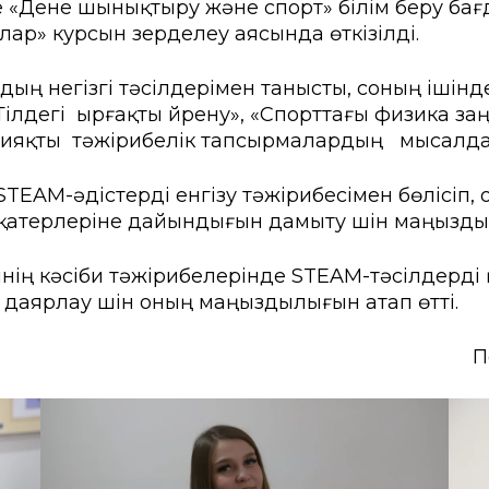
е «Дене шынықтыру және спорт» білім беру б
ы емтихан
Creative Hub
лар» курсын зерделеу аясында өткізілді.
ік студенттер үшін
Цифрландыру Орталы
ң негізгі тәсілдерімен танысты, соның ішінде
іңізді қалдырыңыз
Мансап пен тұлғаны да
«Тілдегі ырғақты үйрену», «Спорттағы физика з
 сияқты тәжірибелік тапсырмалардың мысалд
ндар
кер сауалнамасы
Студенттерге қызмет кө
STEAM-әдістерді енгізу тәжірибесімен бөлісіп,
ыр көшбасшылары»
Проф. дамыту және өзар
қатерлеріне дайындығын дамыту үшін маңызды
рттеулер орталығы
нің кәсіби тәжірибелерінде STEAM-тәсілдерді
даярлау үшін оның маңыздылығын атап өтті.
П