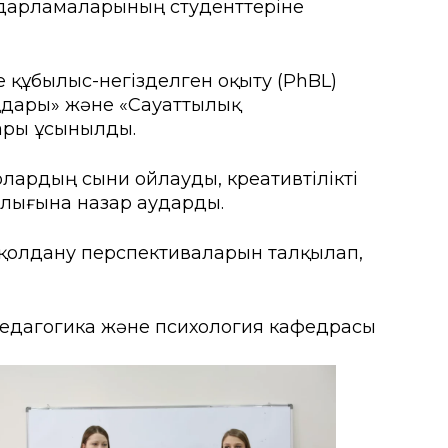
ағдарламаларының студенттеріне
ғы
 құбылыс-негізделген оқыту (PhBL)
мыту орталығы
аңдары» және «Сауаттылық
ары ұсынылды.
рсету орталығы
 олардың сыни ойлауды, креативтілікті
а іс-қимыл
лығына назар аударды.
 қолдану перспективаларын талқылап,
едагогика және психология кафедрасы