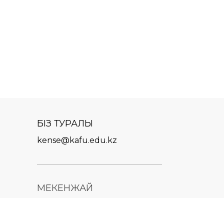
БІЗ ТУРАЛЫ
kense@kafu.edu.kz
МЕКЕНЖАЙ
Қазақстан Республикасы,
Шығыс Қазақстан облысы,