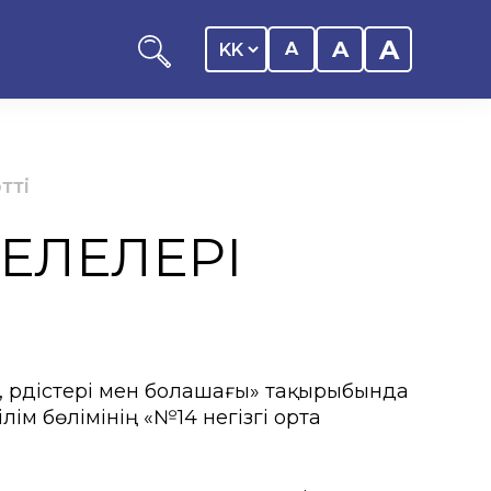
A
A
A
тті
СЕЛЕЛЕРІ
оциациясы
иялық саясаты
і, үрдістері мен болашағы» тақырыбында
м бөлімінің «№14 негізгі орта
рталығы