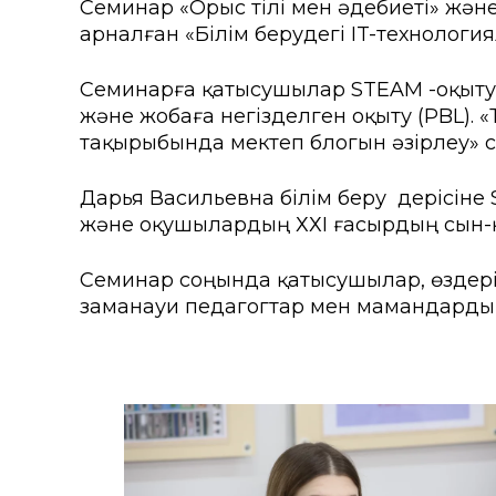
Семинар «Орыс тілі мен әдебиеті» жән
Колледждер
Арнай
арналған «Білім берудегі IT-технология
Нормативтік құжаттар
Шетелд
Семинарға қатысушылар STEAM -оқытуды
ҚАЕУ Президентінің үндеуі
Өтініш
және жобаға негізделген оқыту (PBL). 
тақырыбында мектеп блогын әзірлеу»
Мекенжайлар мен телефо
Талап
Дарья Васильевна білім беру үдерісіне 
«Болашақ ұрпағы: XXI ғас
жобасы
және оқушылардың ХХІ ғасырдың сын-
ҚАЕУ институционалдық зе
Семинар соңында қатысушылар, өздері
заманауи педагогтар мен мамандарды 