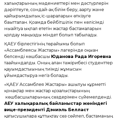
халықтарының мәдениеттері мен дәстүрлерін
дәріптеуге, сондай-ақ білім беру, ағарту және
қайырымдылық іс-шараларын өткізуге
бағытталған. Қоғамда бейбітшілік пен келісімді
нығайтуға ықпал ететін жастар бастамаларын
қолдау маңызды міндет болып табылады.
ҚАЕУ бірлестігінің төрайымы болып
«Ассамблеясы Жастары» лагерінде оқыған
белсенді көшбасшы
Юданова Рада Игоревна
тағайындалды. Оның алған тәжірибесі студенттер
қауымдастығының тиімді жұмысын
ұйымдастыруға негіз болады.
«ҚАЕУ Ассамблея Жастары» ашылуы құрметті
қонақтар мен жастар қозғалыстарының
көшбасшыларының сөздерімен сүйемелденді.
ҚАЕУ халықаралық байланыстар жөніндегі
вице-президенті Дэниэль Белласт
қатысушыларға құттықтау сөз сөйлеп, бастаманың