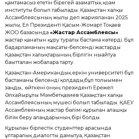
қамтамасыз ететін бірегей азаматтық қоғам
институты болып табылады. Қазақстан халқы
Ассамблеясының жылы деп жарияланған 2025
жылы, Ел Президенті Қасым-Жомарт Тоқаев
ЖОО базасында
«Жастар Ассамблеясы»
жастар қанатын құру туралы бастама көтерді. Бұл
бағдарламаның мақсаты-белсенді жастарды
Қазақстан халықтарының бірлігін нығайтуға
бағытталған жобаларға тарту.
Қазақстан-Американдық еркін университеті бұл
бастаманы белсенді қолдады,бұл толығымен
заңды, өйткені оның президенті Ережеп
Әлхайырұлы Мәмбетқазиев Қазақстан халқы
Ассамблеясының мүшесі болып табылады. ҚАЕУ
Ассамблеяның жастар бөлімі құрылған алғашқы
білім беру алаңдарының бірі болды.
Құрылған бірлестік студенттер арасында
ұлтаралық диалогты дамытуға, Қазақстан