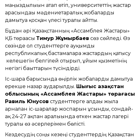
маңыздылығын атап өтіп, университеттің жастар
арасындағы мәдениетаралық жобаларды
дамытуға қосқан үлесі туралы айтты.
Бұдан әрі Қазақстанның «Ассамблея Жастары»
ҚБ төрағасы
Тимур Жұмырбаев
сөз сөйледі. Өз
сөзінде ол студенттерге ауқымды
республикалық бастамаларға жастардың қатысу
келешегін белгілей отырып, ұйым қызметінің
негізгі бағыттарын түсіндірді.
Іс-шара барысында өңірлік жобаларды дамытуға
ерекше назар аударылды.
Шығыс Қазақстан
облысының «Ассамблея Жастары» төрағасы
Равиль Юнусов
студенттерге алдағы жылға
арналған іс-шаралар жоспарын ұсынды, сондай-
ақ 24-27 ақпан аралығында өткен жастар лагері
туралы өз әсерлерімен бөлісті.
Кездесудің соңғы кезеңі студенттердің Қазақстан