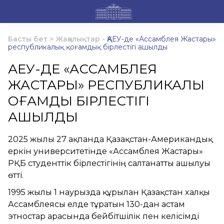
Басты бет
>
Жаңалықтар
-
ҚАЕУ-де «Ассамблея Жастары»
республикалық қоғамдық бірлестігі ашылды
ҚАЕУ-ДЕ «АССАМБЛЕЯ
ЖАСТАРЫ» РЕСПУБЛИКАЛЫҚ
ҚОҒАМДЫҚ БІРЛЕСТІГІ
АШЫЛДЫ
2025 жылғы 27 ақпанда Қазақстан-Американдық
еркін университетінде «Ассамблея Жастары»
РҚБ студенттік бірлестігінің салтанатты ашылуы
өтті.
1995 жылғы 1 наурызда құрылған Қазақстан халқы
Ассамблеясы елде тұратын 130-дан астам
этностар арасында бейбітшілік пен келісімді