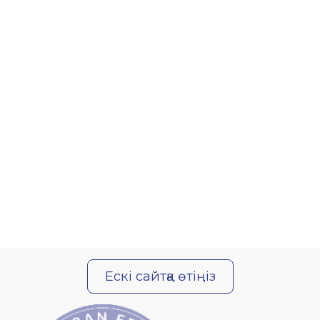
Ескі сайтқа өтіңіз