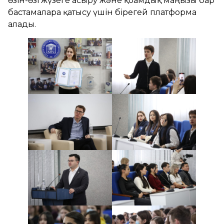
өзін-өзі жүзеге асыру және қоғамдық маңызы бар
бастамаларға қатысу үшін бірегей платформа
алады.