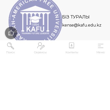
БІЗ ТУРАЛЫ
kense@kafu.edu.kz
Поиск
Сервисы
Контакты
Меню
МЕКЕНЖАЙ
Қазақстан Республикасы, Шығыс Қазақстан
облысы, Өскемен қ., 070000, М. Горький көшесі,
76