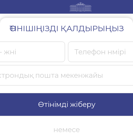
ӨТІНІШІҢІЗДІ ҚАЛДЫРЫҢЫЗ
Өтінімді жіберу
немесе