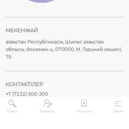
МЕКЕНЖАЙ
Қазақстан Республикасы, Шығыс Қазақстан
облысы, Өскемен қ., 070000, М. Горький көшесі,
76
КОНТАКТІЛЕР
+7 (7232) 500-300
+7 (7232) 505-030
+7 (7232) 50-50-10
Поиск
Сервисы
Контакты
Меню
+7 (7232) 50-50-20