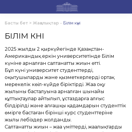
Басты бет
>
Жаңалықтар
-
Білім күні
БІЛІМ КҮНІ
2025 жылдың 2 қыркүйегінде Қазақстан-
Американдық еркін университетінде Білім
күніне арналған салтанатты жиын өтті.
Бұл күні университет студенттерді,
оқытушыларды және қызметкерлерді ортақ
мерекелік көңіл-күйде біріктірді. Жаңа оқу
жылының басталуына арналған шынайы
құттықтаулар айтылып, ұстаздарға алғыс
білдірілді және алғашқы қадамдарын студенттік
өмірге бастаған бірінші курс студенттеріне
жылы лебіздер жолданды.
Салтанатты жиын – жаңа үміттердің, жаңалықтардың