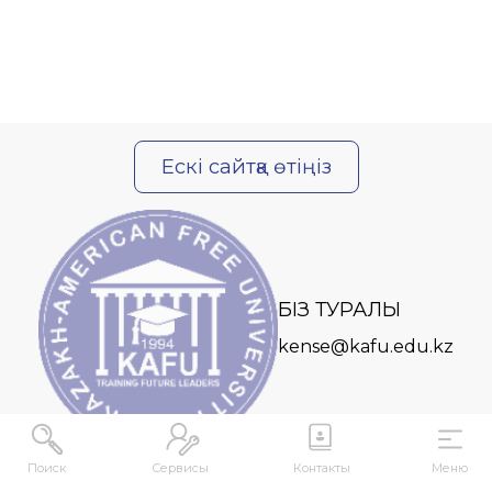
Ескі сайтқа өтіңіз
БІЗ ТУРАЛЫ
kense@kafu.edu.kz
Поиск
Сервисы
Контакты
Меню