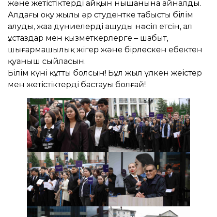
және жетістіктердің айқын нышанына айналды.
Алдағы оқу жылы әр студентке табысты білім
алуды, жаңа дүниелерді ашуды нәсіп етсін, ал
ұстаздар мен қызметкерлерге – шабыт,
шығармашылық жігер және бірлескен еңбектен
қуаныш сыйласын.
Білім күні құтты болсын! Бұл жыл үлкен жеңістер
мен жетістіктердің бастауы болғай!