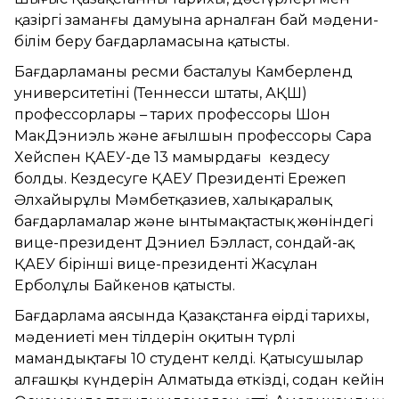
қазіргі заманғы дамуына арналған бай мәдени-
білім беру бағдарламасына қатысты.
Бағдарламаның ресми басталуы Камберленд
университетінің (Теннесси штаты, АҚШ)
профессорлары – тарих профессоры Шон
МакДэниэль және ағылшын профессоры Сара
Хейспен ҚАЕУ-де 13 мамырдағы кездесу
болды. Кездесуге ҚАЕУ Президенті Ережеп
Әлхайырұлы Мәмбетқазиев, халықаралық
бағдарламалар және ынтымақтастық жөніндегі
вице-президент Дэниел Бэлласт, сондай-ақ
ҚАЕУ бірінші вице-президенті Жасұлан
Ерболұлы Байкенов қатысты.
Бағдарлама аясында Қазақстанға өңірдің тарихы,
мәдениеті мен тілдерін оқитын түрлі
мамандықтағы 10 студент келді. Қатысушылар
алғашқы күндерін Алматыда өткізді, содан кейін