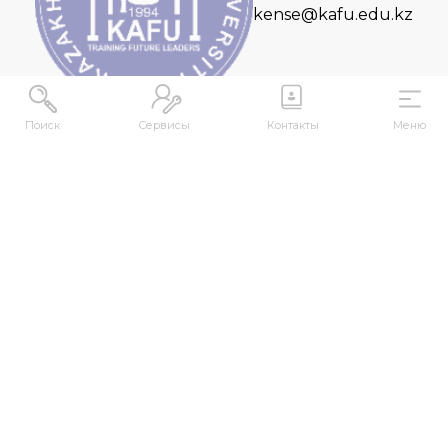
kense@kafu.edu.kz
Поиск
Сервисы
Контакты
Меню
МЕКЕНЖАЙ
Қазақстан Республикасы, Шығыс Қазақстан
облысы, Өскемен қ., 070000, М. Горький көшесі,
76
КОНТАКТІЛЕР
+7 (7232) 500-300