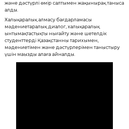
және дәстүрлі өмір салтымен жақынырақ таныса
алды.
Халықаралық алмасу бағдарламасы
мәдениетаралық диалог, халықаралық
ынтымақтастықты нығайту және шетелдік
студенттерді Қазақстанның тарихымен,
мәдениетімен және дәстүрлерімен таныстыру
үшін маңызды алаңға айналды.