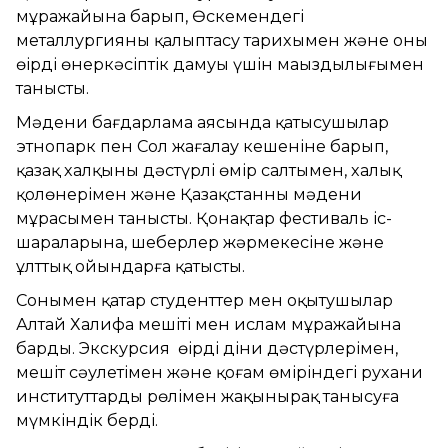
мұражайына барып, Өскемендегі
металлургияның қалыптасу тарихымен және оның
өңірдің өнеркәсіптік дамуы үшін маңыздылығымен
танысты.
Мәдени бағдарлама аясында қатысушылар
этнопарк пен Сол жағалау кешеніне барып,
қазақ халқының дәстүрлі өмір салтымен, халық
қолөнерімен және Қазақстанның мәдени
мұрасымен танысты. Қонақтар фестиваль іс-
шараларына, шеберлер жәрмеңкесіне және
ұлттық ойындарға қатысты.
Сонымен қатар студенттер мен оқытушылар
Алтай Халифа мешіті мен ислам мұражайына
барды. Экскурсия өңірдің діни дәстүрлерімен,
мешіт сәулетімен және қоғам өміріндегі рухани
институттардың рөлімен жақынырақ танысуға
мүмкіндік берді.