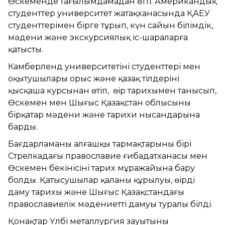
Өскеменде тағылымдамадан өтті. Американдық
студенттер университет жатақханасында ҚАЕУ
студенттерімен бірге тұрып, күн сайын білімдік,
мәдени және экскурсиялық іс-шараларға
қатысты.
Камберленд университетінің студенттері мен
оқытушылары орыс және қазақ тілдерінің
қысқаша курсынан өтіп, өңір тарихымен танысып,
Өскемен мен Шығыс Қазақстан облысының
бірқатар мәдени және тарихи нысандарына
барды.
Бағдарламаның алғашқы тармақтарының бірі
Стрелкадағы православие ғибадатханасы мен
Өскемен бекінісінің тарих мұражайына бару
болды. Қатысушылар қаланың құрылуы, өңірдің
даму тарихы және Шығыс Қазақстандағы
православиелік мәдениеттің дамуы туралы білді.
Қонақтар Үлбі металлургия зауытының