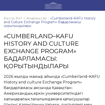
Басты бет
>
Жаңалықтар
-
«Cumberland–KAFU History
and Culture Exchange Program» бағдарламасы:
қорытындылары
«CUMBERLAND–KAFU
HISTORY AND CULTURE
EXCHANGE PROGRAM»
БАҒДАРЛАМАСЫ:
ҚОРЫТЫНДЫЛАРЫ
2026 жылдың мамыр айында «Cumberland–KAFU
History and culture Exchange Program»
бағдарламасы аясында Қазақстан-
Американдық еркін университетіндегі
халықаралық тағылымдамаға қатысушылар
Шығыс Қазақстанның тарихы, дәстүрлері мен