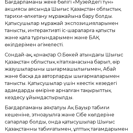
Бағдарламаның жеке бөлігі «Музейдегі түн»
акциясы аясында Шығыс Қазақстан облыстық
тарихи-өлкетану мұражайына бару болды.
Қатысушылар мұражай экспозицияларымен
танысты, интерактивті іс-шараларға қатысты
және қала тұрғындарымен және БАҚ
өкілдерімен әңгімелесті.
Сондай-ақ, қонақтар О.Бөкей атындағы Шығыс
Қазақстан облыстық кітапханасына барып, өңір
жазушыларының шығармашылығымен, Абай
және басқа да авторлардың шығармаларымен
танысты. Қатысушылар үшін кеңестік кезеңдегі
адамдардың өміріне арналған тақырыптық
кездесу ұйымдастырылды.
Бағдарламаның аяқталуы Ақ Бауыр табиғи
кешеніне, этноауылға және Сібе көлдеріне
сапарлар болды, онда қатысушылар Шығыс
Қазақстанның табиғатымен, ұлттық тағамдарымен