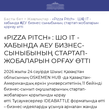
Басты бет
>
Жаңалықтар
-
«Pizza Pitch» : ШҚО IT -
хабында ҚАЕУ бизнес-сыныбының стартап-жобаларын
қорғау өтті
«PIZZA PITCH» : ШҚО IT -
ХАБЫНДА ҚАЕУ БИЗНЕС-
СЫНЫБЫНЫҢ СТАРТАП-
ЖОБАЛАРЫН ҚОРҒАУ ӨТТІ
2026 жылғы 24 сәуірде Шығыс Қазақстан
облысының OSKEMEN HUB -да Қазақстан-
Американдық еркін университетінің 11 бейінді
бизнес-сынып оқушыларының стартап-
жобаларын қорытынды қорғау
өтті. Тұсаукесерлер IDEABATTLE форматында өтті
– бизнес-идеяларды ұсынуға арналған жанды