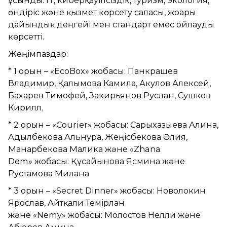
ұсынды: IT, киберқауіпсіздік, туризм, экология,
өндіріс және қызмет көрсету саласы, жоғары
дайындық деңгейі мен стандарт емес ойлауды
көрсетті.
Жеңімпаздар:
* 1 орын – «EcoBox» жобасы: Панкрашев
Владимир, Қалымова Камила, Акулов Алексей,
Бахарев Тимофей, Закирьянов Руслан, Сушков
Кирилл.
* 2 орын – «Courier» жобасы: Сарыхазыева Алина,
Адылбекова Альнура, Жеңісбекова Әлия,
Манарбекова Малика және «Zhana
Dem» жобасы: Құсайынова Ясмина және
Рустамова Милана
* 3 орын – «Secret Dinner» жобасы: Новолокин
Ярослав, Айтқали Темірлан
және «Nemy» жобасы: Молостов Нелли және