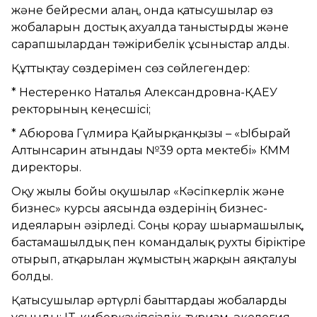
және бейресми алаң, онда қатысушылар өз
жобаларын достық ахуалда таныстырды және
сарапшылардан тәжірибелік ұсыныстар алды.
Құттықтау сөздерімен сөз сөйлегендер:
* Нестеренко Наталья Александровна-ҚАЕУ
ректорының кеңесшісі;
* Абюрова Гүлмира Қайырқанқызы – «Ыбырай
Алтынсарин атындағы №39 орта мектебі» КММ
директоры.
Оқу жылы бойы оқушылар «Кәсіпкерлік және
бизнес» курсы аясында өздерінің бизнес-
идеяларын әзірледі. Соңғы қорғау шығармашылық,
бастамашылдық пен командалық рухты біріктіре
отырып, атқарылған жұмыстың жарқын аяқталуы
болды.
Қатысушылар әртүрлі бағыттардағы жобаларды