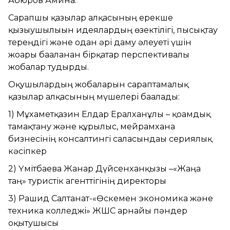
Абюров Амина.
Сарапшы қазылар алқасының ерекше
қызығушылығын идеялардың өзектілігі, пысықтау
тереңдігі және одан әрі даму әлеуеті үшін
жоғары бағаланған бірқатар перспективалы
жобалар тудырды.
Оқушылардың жобаларын сараптамалық
қазылар алқасының мүшелері бағалады:
1) Мұхаметқазин Елдар Ералханұлы – қоғамдық
тамақтану және құрылыс, мейрамхана
бизнесінің консалтингі саласындағы сериялық
кәсіпкер
2) Үмітбаева Жанар Дүйсенханқызы –«Жаңа
таң» туристік агенттігінің директоры
3) Рашид Салтанат-«Өскемен экономика және
техника колледжі» ЖШС арнайы пәндер
оқытушысы