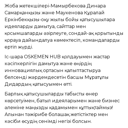
Жоба жетекшілері-Мамырбекова Динара
Самарқанқызы және Маукенова Құралай
Еркінбекқызы-оқу жылы бойы қатысушыларға
идеяларды дамытуға, сайттар мен
қосымшаларды әзірлеуге, сондай-ақ қорытынды
қорғауға дайындалуға көмектесіп, командаларды
ертіп жүрді.
Іс-шара OSKEMEN HUB қолдауымен жастар
кәсіпкерлігін дамытуға және өңірдің
инновациялық ортасын қалыптастыруға
белсенді жәрдемдесетін басшы Мұратұлы
Дидардың қатысуымен өтті.
Барлық қатысушыларды табысты өнер
көрсетуімен, батыл идеяларымен және бизнес
әлеміне маңызды қадамымен құттықтаймыз!
Алынған тәжірибе болашақ жетістіктер мен
кәсіби өсудің сенімді негізі болсын.