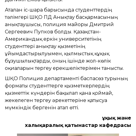
Аталған іс-шара барысында студенттердің
тәлімгері ШҚО ПД Анықтау басқармасының
анықтаушысы, полиция майоры Дмитрий
Сергеевич Пупков болды. Қазақстан-
Американдық еркін университетінің
студенттері анықтау қызметінің
ұйымдастырылуымен, қылмыстық құқық
бұзушылықтарды, оның ішінде жол-көлік
оқиғаларын тергеу ерекшеліктерімен танысты.
ШҚО Полиция департаменті баспасөз турының
форматы студенттерге қызметкерлердің
қызметтік күндерін бақылап қана қоймай,
жекелеген тергеу әрекеттеріне қатысуға
мүмкіндік бергенін атап өтті.
Құқық және
халықаралық қатынастар кафедрасы