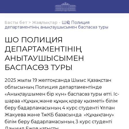
Басты бет
>
Жаңалықтар
-
ШҚО Полиция
департаментінің анықтаушысымен баспасөз туры
ШҚО ПОЛИЦИЯ
ДЕПАРТАМЕНТІНІҢ
АНЫҚТАУШЫСЫМЕН
БАСПАСӨЗ ТУРЫ
2025 жылғы 19 желтоқсанда Шығыс Қазақстан
облысының Полиция департаментінде
«Анықтаушымен бір күн» баспасөз туры өтті. Іс-
шараға «Құқық және құқық қорғау қызметі» білім
беру бағдарламасының 4 курс студенті Ұлпан
Жакуева және ТжКБ базасында «Құқықтану»
білім беру бағдарламасының 3 курс студенті
Даниил Ежов қатысты.