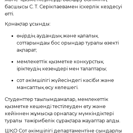
басшысы С. Т. Серікпаевамен іскерлік кездесуі
өтті.
Қонақтар ұсынды:
өңірдің аудандық және қалалық
соттарындағы бос орындар туралы өзекті
ақпарат;
мемлекеттік қызметке конкурстық
іріктеудің кезеңдері мен талаптары;
сот әкімшілігі жүйесіндегі кәсіби және
мансаптық өсу келешегі.
Студенттер тағылымдамалар, мемлекеттік
қызметке кешенді тестілеуден өту және
кейіннен жұмысқа орналасу мүмкіндіктері
туралы тәжірибелік сұрақтарға жауаптар алды.
ШҚО Сот әкімшілігі департаментіне сындарлы