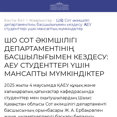
Басты бет
>
Жаңалықтар
-
ШҚО Сот әкімшілігі
департаментінің басшылығымен кездесу: ҚАЕУ
студенттері үшін мансаптық мүмкіндіктер
ШҚО СОТ ӘКІМШІЛІГІ
ДЕПАРТАМЕНТІНІҢ
БАСШЫЛЫҒЫМЕН КЕЗДЕСУ:
ҚАЕУ СТУДЕНТТЕРІ ҮШІН
МАНСАПТЫҚ МҮМКІНДІКТЕР
2025 жылғы 4 маусымда ҚАЕУ құқық және
халықаралық қатынастар кафедрасында
студенттер мен оқытушылардың Шығыс
Қазақстан облысы Сот әкімшілігі департаменті
басшысының орынбасары Ж. А. Ербақовпен
және қызметкерлерді басқару бөлімінің