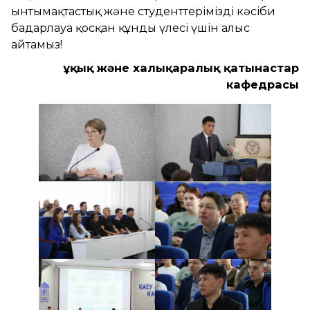
ынтымақтастық және студенттерімізді кәсіби
бағдарлауға қосқан құнды үлесі үшін алғыс
айтамыз!
Құқық және халықаралық қатынастар
кафедрасы