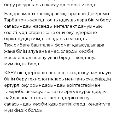
беру ресурстарын жасау әдістерін игерді.
Бағдарламаны халықаралық сарапшы Джереми
Тарбаттон жүргізді, ол тыңдаушыларға білім беру
саласындағы жасанды интеллект дамуының
өзекті үрдістерін және оны оқу үдерісіне
біріктірудің тиімді жолдарын ұсынды.
Тәжірибеге бағытталған формат қатысушыларға
жаңа білім алуға ғана емес, оларды кәсіби
мәселелерді шешу үшін бірден қолдануға
мүмкіндік берді.
ҚАЕУ өкілдері үшін воркшопқа қатысу заманауи
білім беру технологияларымен танысуға, өңірдің
әртүрлі оқу орындарындағы әріптестерімен
тәжірибе алмасуға және цифрлық құралдарды
пайдалана отырып, шет тілдерін оқыту
саласындағы кәсіби құзыреттіліктерді кеңейтуге
мүмкіндік болды.