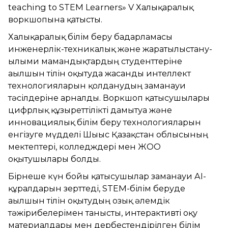
teaching to STEM Learners» V Халықаралық
воркшопына қатысты.
Халықаралық білім беру бағдарламасы
инженерлік-техникалық және жаратылыстану-
ғылыми мамандықтардың студенттеріне
ағылшын тілін оқытуда жасанды интеллект
технологияларын қолданудың заманауи
тәсілдеріне арналды. Воркшоп қатысушылары
цифрлық құзыреттілікті дамытуға және
инновациялық білім беру технологияларын
енгізуге мүдделі Шығыс Қазақстан облысының
мектептері, колледждері мен ЖОО
оқытушылары болды.
Бірнеше күн бойы қатысушылар заманауи AI-
құралдарын зерттеді, STEM-білім беруде
ағылшын тілін оқытудың озық әлемдік
тәжірибелерімен танысты, интерактивті оқу
материалдары мен дербестендірілген білім