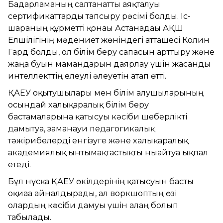
Бағдарламаның салтанатты аяқталуы
сертификаттарды тапсыру рәсімі болды. Іс-
шараның құрметті қонағы Астанадағы АҚШ
Елшілігінің мәдениет жөніндегі атташесі Колин
Гард болды, ол білім беру сапасын арттыру және
жаңа буын мамандарын даярлау үшін жасанды
интеллекттің елеулі әлеуетін атап өтті.
ҚАЕУ оқытушылары мен білім алушыларының
осындай халықаралық білім беру
бастамаларына қатысуы кәсіби шеберлікті
дамытуға, заманауи педагогикалық
тәжірибелерді енгізуге және халықаралық
академиялық ынтымақтастықты нығайтуға ықпал
етеді.
Бұл нұсқа ҚАЕУ өкілдерінің қатысуын басты
оқиғаға айналдырады, ал воркшоптың өзі
олардың кәсіби дамуы үшін алаң болып
табылады.