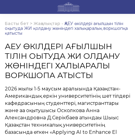
Басты бет
>
Жаңалықтар
-
ҚАЕУ өкілдері ағылшын тілін
оқытуда ЖИ қолдану жөніндегі халықаралық воркшопқа
қатысты
ҚАЕУ ӨКІЛДЕРІ АҒЫЛШЫН
ТІЛІН ОҚЫТУДА ЖИ ҚОЛДАНУ
ЖӨНІНДЕГІ ХАЛЫҚАРАЛЫҚ
ВОРКШОПҚА ҚАТЫСТЫ
2026 жылғы 1-5 маусым аралығында Қазақстан-
Американдық еркін университетінің шет тілдері
кафедрасының студенттері, магистранттары
және аға оқытушысы Осколкова Анна
Александровна Д.Серікбаев атындағы Шығыс
Қазақстан техникалық университетінің
базасында өткен «Аpplying AI to Enhance Еl