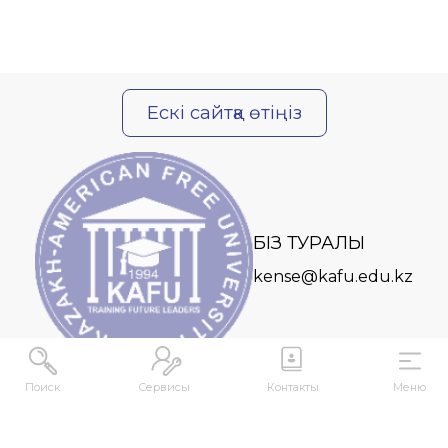
Ескі сайтқа өтіңіз
БІЗ ТУРАЛЫ
kense@kafu.edu.kz
Поиск
Сервисы
Контакты
Меню