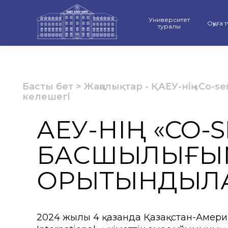
Университет
Оқуға 
туралы
ҚАЕУ-дің даму стратегиясы
Бакал
Рейтинг және Аккредитаци
Магис
Басты бет
>
Жаңалықтар
-
ҚАЕУ-нің «Co-
келешегі
Ғылыми Кеңес
Докто
ҚАЕУ-НІҢ «CO-
Университет құрылымы
Оқу б
БАСШЫЛЫҒЫМЕ
Материалдық-техникалық ба
«Серп
Қамқоршылық кеңес
«Қазақ
ҚОРЫТЫНДЫЛ
Басшылық
Оқиғал
Сыбайлас жемқорлыққа қарсы 
Шығар
2024 жылғы 4 қазанда Қазақстан-Амер