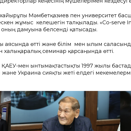
 директорлар кеңесінің мүшелерімен кездесуі ө
ы емтихан
Creative Hub
хайырұлы Мәмбетқазиев пен университет басш
ік студенттер үшін
Цифрландыру Орталы
кен жұмыс келешегін талқылады. «Co-serve In
іңізді қалдырыңыз
Мансап пен тұлғаны да
 оның дамуына белсенді қатысады.
ндар
кер сауалнамасы
Студенттерге қызмет кө
ы аясында өтті және білім мен ғылым саласын
н халықаралық семинар қарсаңында өтті.
ыр көшбасшылары»
Проф. дамыту және өзар
nal» ҚАЕУ-мен ынтымақтастықты 1997 жылы баста
рттеулер орталығы
я және Украина сияқты жеті елдегі мекемелер