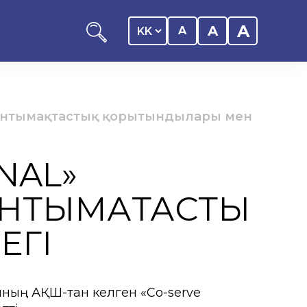
A
A
A
і: ынтымақтастық қорытындылары мен
NAL»
оциациясы
НТЫМАҚТАСТЫҚ
иялық саясаты
ЕГІ
рталығы
ның АҚШ-тан келген «Co-serve