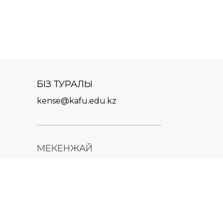
БІЗ ТУРАЛЫ
kense@kafu.edu.kz
МЕКЕНЖАЙ
Қазақстан Республикасы,
Шығыс Қазақстан облысы,
Өскемен қ., 070000, М.
Горький көшесі, 76