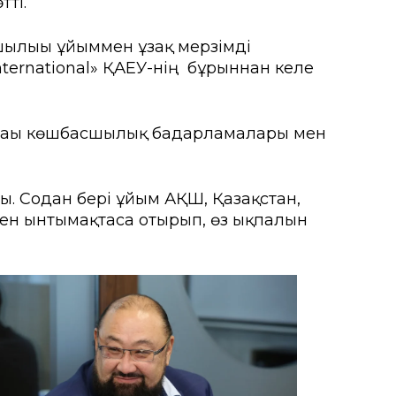
тті.
ылығы ұйыммен ұзақ мерзімді
ғы
ternational» ҚАЕУ-нің бұрыннан келе
мыту орталығы
рсету орталығы
дағы көшбасшылық бағдарламалары мен
а іс-қимыл
ды. Содан бері ұйым АҚШ, Қазақстан,
мен ынтымақтаса отырып, өз ықпалын