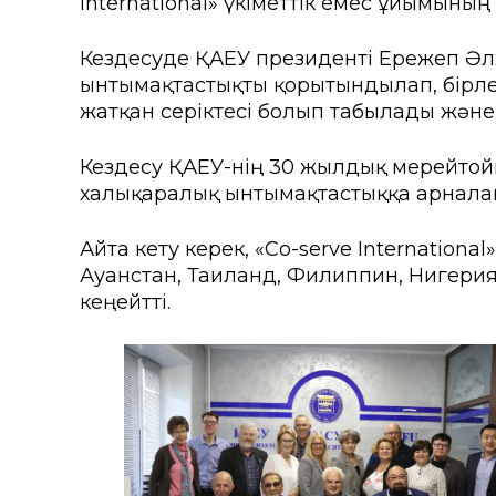
International» үкіметтік емес ұйымының
Колледждер
Арнай
Кездесуде ҚАЕУ президенті Ережеп Әл
Нормативтік құжаттар
Шетелд
ынтымақтастықты қорытындылап, бірлес
ҚАЕУ Президентінің үндеуі
Өтініш
жатқан серіктесі болып табылады және
Мекенжайлар мен телефо
Талап
Кездесу ҚАЕУ-нің 30 жылдық мерейтой
халықаралық ынтымақтастыққа арналға
«Болашақ ұрпағы: XXI ғас
жобасы
Айта кету керек, «Co-serve Internatio
ҚАЕУ институционалдық зе
Ауғанстан, Таиланд, Филиппин, Нигери
кеңейтті.