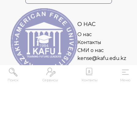
О НАС
О нас
Контакты
СМИ о нас
kense@kafu.edu.kz
Поиск
Сервисы
Контакты
Меню
АДРЕС
Республика Казахстан, ВКО, г. Усть-
Каменогорск, 070000, ул. М. Горького, 76