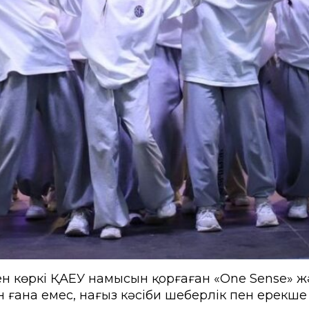
ен көркі ҚАЕУ намысын қорғаған «One Sense» ж
ғана емес, нағыз кәсіби шеберлік пен ерекше 