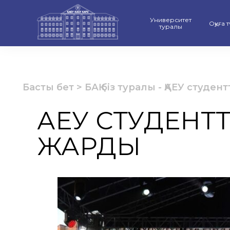
Университет
Оқуға 
туралы
ҚАЕУ-дің даму стратегиясы
Бакал
Рейтинг және Аккредитаци
Магис
Басты бет
>
БАҚ біз туралы
-
ҚАЕУ студен
Ғылыми Кеңес
Докто
ҚАЕУ СТУДЕН
Университет құрылымы
Оқу б
ЖАРДЫ
Материалдық-техникалық ба
«Серп
Қамқоршылық кеңес
«Қазақ
Басшылық
Оқиғал
Сыбайлас жемқорлыққа қарсы 
Шығар