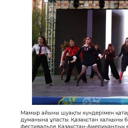
Колледждер
Арнай
Нормативтік құжаттар
Шетелд
ҚАЕУ Президентінің үндеуі
Өтініш
Мекенжайлар мен телефо
Талап
«Болашақ ұрпағы: XXI ғас
жобасы
ҚАЕУ институционалдық зе
Мамыр айының шуақты күндерімен қата
думанына ұласты. Қазақстан халқының 
фестивальде Қазақстан-Американдық ерк