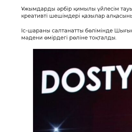
Ұжымдардың әрбір қимылы үйлесім тауы
креативті шешімдері қазылар алқасыны
Іс-шараның салтанатты бөлімінде Шығыс
мәдени өмірдегі рөліне тоқталды.