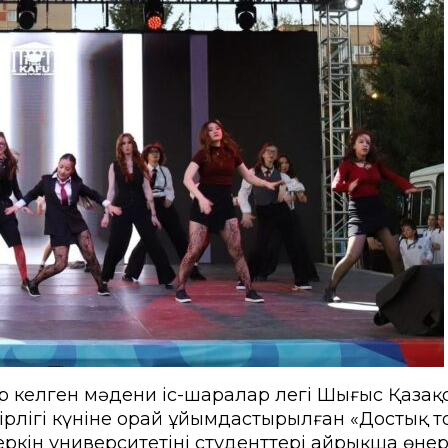
ы емтихан
Creative Hub
ік студенттер үшін
Цифрландыру Орталы
іңізді қалдырыңыз
Мансап пен тұлғаны да
ндар
кер сауалнамасы
Студенттерге қызмет кө
ыр көшбасшылары»
Проф. дамыту және өзар
рттеулер орталығы
р келген мәдени іс-шаралар легі Шығыс Қаза
бірлігі күніне орай ұйымдастырылған «Достық 
ін университетінің студенттері айрықша өнер 