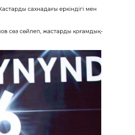
астардың сахнадағы еркіндігі мен
ов сөз сөйлеп, жастардың қоғамдық-