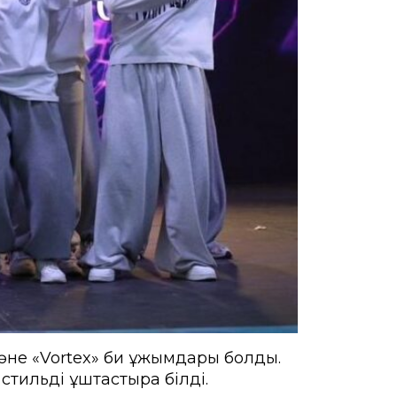
әне «Vortex» би ұжымдары болды.
стильді ұштастыра білді.