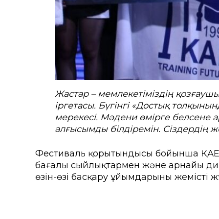
Жастар – мемлекетіміздің қозғаушы
іргетасы. Бүгінгі «Достық толқынын
мерекесі. Мәдени өмірге белсене 
алғысымды білдіремін. Сіздердің же
Фестиваль қорытындысы бойынша ҚАЕУ 
бағалы сыйлықтармен және арнайы дип
өзін-өзі басқару ұйымдарының жемісті 