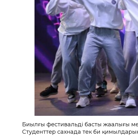
Биылғы фестивальдің басты жаңалығы м
Студенттер сахнада тек би қимылдарын 