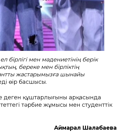
л бірлігі мен мәдениетінің берік
ықтың, береке мен бірліктің
алантты жастарымызға шынайы
ді өңір басшысы.
ге деген құштарлығының арқасында
еттегі тәрбие жұмысы мен студенттік
Аймарал Шалабаева