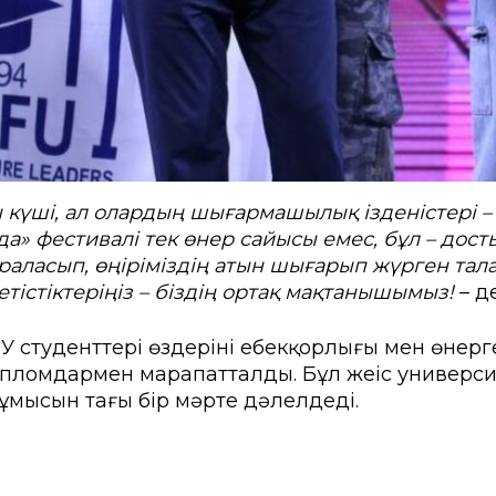
 күші, ал олардың шығармашылық ізденістері – е
да» фестивалі тек өнер сайысы емес, бұл – дост
араласып, өңіріміздің атын шығарып жүрген т
тістіктеріңіз – біздің ортақ мақтанышымыз!
– де
студенттері өздерінің еңбекқорлығы мен өнер
ломдармен марапатталды. Бұл жеңіс университ
жұмысын тағы бір мәрте дәлелдеді.