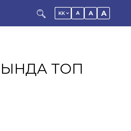
A
A
A
СЫНДА ТОП
оциациясы
иялық саясаты
рталығы