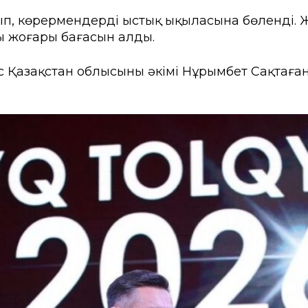
п, көрермендердің ыстық ықыласына бөленді. Ж
ң жоғары бағасын алды.
 Қазақстан облысының әкімі Нұрымбет Сақтаған