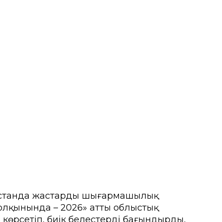
ғы
мыту орталығы
рсету орталығы
а іс-қимыл
қстанда жастардың шығармашылық
толқынында – 2026» атты облыстық
көрсетіп, биік белестерді бағындырды,