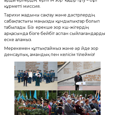
ардагерлердің ерлігін зор қадір тұту – бұл
құрметті миссия.
Тарихи жадыны сақтау және дәстүрлердің
сабақтастығы маңызды құндылықтар болып
табылады. Біз ерекше зор күш-жігердің
арқасында бізге бейбіт аспан сыйлағандарды
еске аламыз.
Мерекемен құттықтаймыз және әр үйде зор
денсаулық, амандық пен келісім тілейміз!