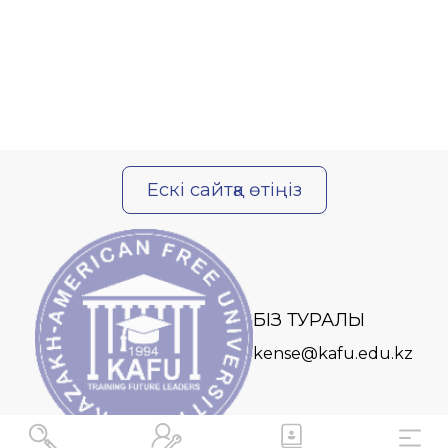
Ескі сайтқа өтіңіз
БІЗ ТУРАЛЫ
kense@kafu.edu.kz