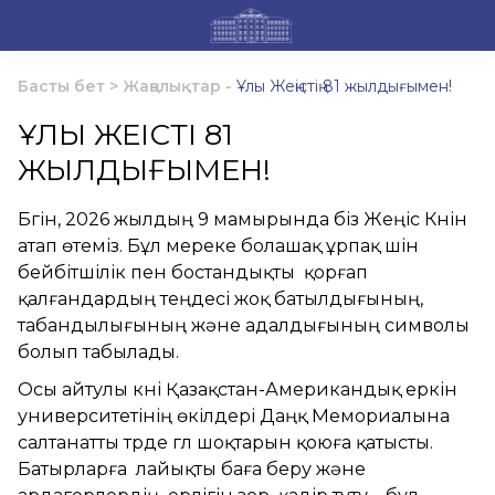
Басты бет
>
Жаңалықтар
-
Ұлы Жеңістің 81 жылдығымен!
ҰЛЫ ЖЕҢІСТІҢ 81
ЖЫЛДЫҒЫМЕН!
Бүгін, 2026 жылдың 9 мамырында біз Жеңіс Күнін
атап өтеміз. Бұл мереке болашақ ұрпақ үшін
бейбітшілік пен бостандықты қорғап
қалғандардың теңдесі жоқ батылдығының,
табандылығының және адалдығының символы
болып табылады.
Осы айтулы күні Қазақстан-Американдық еркін
университетінің өкілдері Даңқ Мемориалына
салтанатты түрде гүл шоқтарын қоюға қатысты.
Батырларға лайықты баға беру және