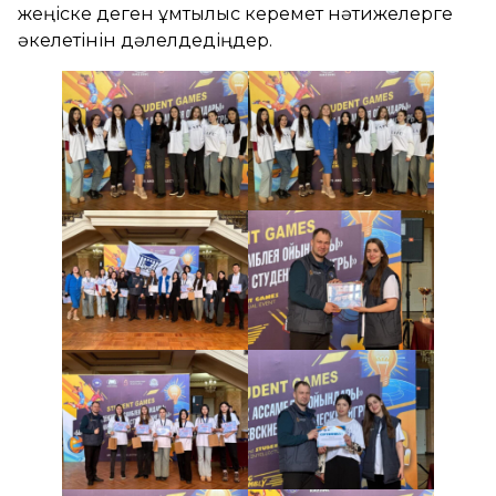
жеңіске деген ұмтылыс керемет нәтижелерге
әкелетінін дәлелдедіңдер.