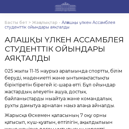
Басты бет
>
Жаңалықтар
-
Алғашқы үлкен Ассамблея
студенттік ойындары аяқталды
АЛҒАШҚЫ ҮЛКЕН АССАМБЛЕЯ
СТУДЕНТТІК ОЙЫНДАРЫ
АЯҚТАЛДЫ
025 жылғы 11-15 наурыз аралығында спортты, білім
беруді, мәдениетті және ынтымақтастықты
біріктіретін бірегей іс-шара өтті. Бұл ойындар
жастардың әлеуетін ашуға, достық
байланыстарды нығайтуға және командалық
рухты дамытуға арналған нағыз алаңға айналды.
Жарысқа Өскемен қаласының 7 оқу орны
қатысып, күш-қуатын, ептілігін, ақылдылығын