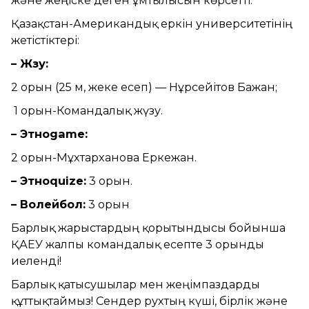
және жеңіске деген ұмтылысын көрсетті.
Қазақстан-Американдық еркін университетінің
жетістіктері:
– Жүзу:
2 орын (25 м, жеке есеп) — Нұрсейітов Бағжан;
1 орын-Командалық жүзу.
– Этноgame:
2 орын-Мұхтарханова Еркежан.
– Этноquize:
3 орын.
– Волейбол:
3 орын
Барлық жарыстардың қорытындысы бойынша
ҚАЕУ жалпы командалық есепте 3 орынды
иеленді!
Барлық қатысушылар мен жеңімпаздарды
құттықтаймыз! Сендер рухтың күші, бірлік және