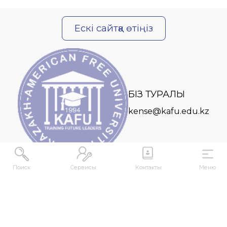
Ескі сайтқа өтіңіз
БІЗ ТУРАЛЫ
kense@kafu.edu.kz
Поиск
Сервисы
Контакты
Меню
МЕКЕНЖАЙ