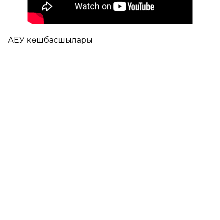
ҚАЕУ көшбасшылары