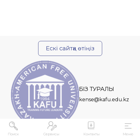
Ескі сайтқа өтіңіз
БІЗ ТУРАЛЫ
kense@kafu.edu.kz
Поиск
Сервисы
Контакты
Меню