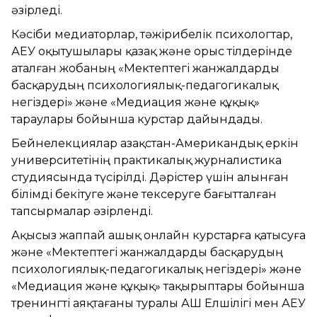
әзірледі.
Кәсіби медиаторлар, тәжірибелік психологтар,
ҚАЕУ оқытушылары қазақ және орыс тілдерінде
аталған жобаның «Мектептегі жанжалдарды
басқарудың психологиялық-педагогикалық
негіздері» және «Медиация және құқық»
тараулары бойынша курстар дайындады.
Бейнелекциялар Қазақстан-Американдық еркін
университетінің практикалық журналистика
студиясында түсірілді. Дәрістер үшін алынған
білімді бекітуге және тексеруге бағытталған
тапсырмалар әзірленді.
Ақысыз жаппай ашық онлайн курстарға қатысуға
және «Мектептегі жанжалдарды басқарудың
психологиялық-педагогикалық негіздері» және
«Медиация және құқық» тақырыптары бойынша
тренингті аяқтағаны туралы АҚШ Елшілігі мен ҚАЕУ