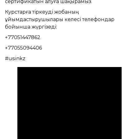
сертификатын алуға шақырамыз.
Курстарға тіркеуді жобаның
ұйымдастырушылары келесі телефондар
бойынша жүргізеді:
+77051447862
+77055094406
#usinkz