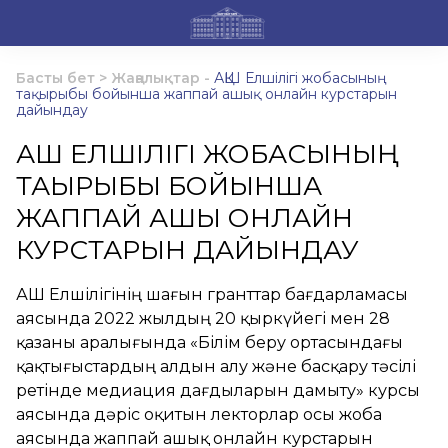
Басты бет
>
Жаңалықтар
-
АҚШ Елшілігі жобасының
тақырыбы бойынша жаппай ашық онлайн курстарын
дайындау
АҚШ ЕЛШІЛІГІ ЖОБАСЫНЫҢ
ТАҚЫРЫБЫ БОЙЫНША
ЖАППАЙ АШЫҚ ОНЛАЙН
КУРСТАРЫН ДАЙЫНДАУ
АҚШ Елшілігінің шағын гранттар бағдарламасы
аясында 2022 жылдың 20 қыркүйегі мен 28
қазаны аралығында «Білім беру ортасындағы
қақтығыстардың алдын алу және басқару тәсілі
ретінде медиация дағдыларын дамыту» курсы
аясында дәріс оқитын лекторлар осы жоба
аясында жаппай ашық онлайн курстарын