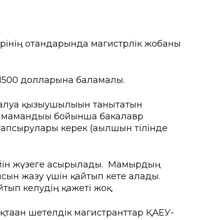
ерінің отандарында магистрлік жобаны
 1500 долларына баламалы.
алуға қызығушылығын танытатын
ен мамандығы бойынша бакалавр
тапсырулары керек (ағылшын тілінде
ейін жүзеге асырылады. Мамырдың
сын жазу үшін қайтып кете алады.
йтып келудің қажеті жоқ.
қтаған шетелдік магистранттар ҚАЕУ-