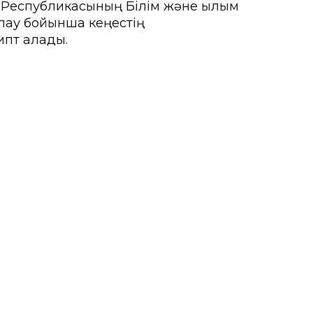
 Республикасының Білім және ғылым
лау бойынша кеңестің
ипт алады.