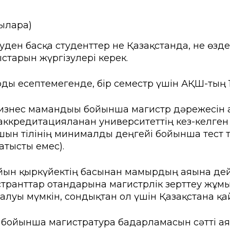
ларға)
уден басқа студенттер не Қазақстанда, не өзд
старын жүргізулері керек.
арды есептемегенде, бір семестр үшін АҚШ-тың
 Бизнес мамандығы бойынша магистр дәрежесін 
 аккредитацияланған университеттің кез-келг
лшын тілінің минималды деңгейі бойынша тест 
атысты емес).
сайын қыркүйектің басынан мамырдың аяғына д
странттар отандарына магистрлік зерттеу жұмы
алуы мүмкін, сондықтан ол үшін Қазақстанға қа
 бойынша магистратура бағдарламасын сәтті ая