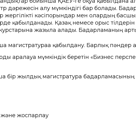
андықтар бойынша ҚАЕУ-ге оқуға қабылдана 
ы емтихан
Creative Hub
тр дәрежесін алу мүмкіндігі бар болады. Бағ
ттер жергілікті кәсіпорындар мен олардың бас
ік студенттер үшін
Цифрландыру Орталы
рде қабылданады. Қазақ немесе орыс тілдерін
іңізді қалдырыңыз
Мансап пен тұлғаны да
 курстарына жазыла алады. Бағдарламаның ар
ндар
кер сауалнамасы
Студенттерге қызмет кө
а магистратураға қабылдану. Барлық пәндер ағ
ыр көшбасшылары»
Проф. дамыту және өзар
рды аралауға мүмкіндік беретін «Бизнес персп
рттеулер орталығы
 бір жылдық магистратура бағдарламасының 6 
 және жоспарлау