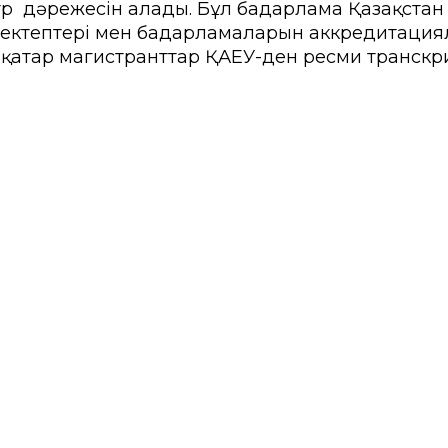
р дәрежесін алады. Бұл бағдарлама Қазақстан
мектептері мен бағдарламаларын аккредитация
қатар магистранттар ҚАЕУ-ден ресми транскр