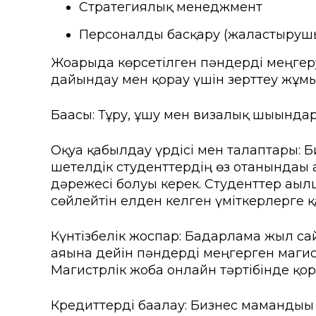
Стратегиялық менеджмент
Персоналды басқару (жалғастырушы
Жоғарыда көрсетілген пәндерді меңгер
дайындау мен қорғау үшін зерттеу жұмы
Бағасы: Тұру, ұшу мен визалық шығынд
Оқуға қабылдау үрдісі мен талаптары:
шетелдік студенттердің өз отанындағы
дәрежесі болуы керек. Студенттер ағы
сөйлейтін елден келген үміткерлерге қ
Күнтізбелік жоспар: Бағдарлама жыл 
аяғына дейін пәндерді меңгерген маги
Магистрлік жоба онлайн тәртібінде қорғ
Кредиттерді бағалау: Бизнес мамандығы