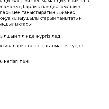
алады және бизнес мамандығы бойынша
дарламаның барлық пәндері ағылшын
шыларымен таныстыратын «Бизнес
ғы
 оқуға қызығушылықтарын танытатын
мыту орталығы
тықшылықтары:
рсету орталығы
ылшын тілінде жүргізіледі;
а іс-қимыл
ективалары» пәніне автоматты түрде
негізгі пәні: