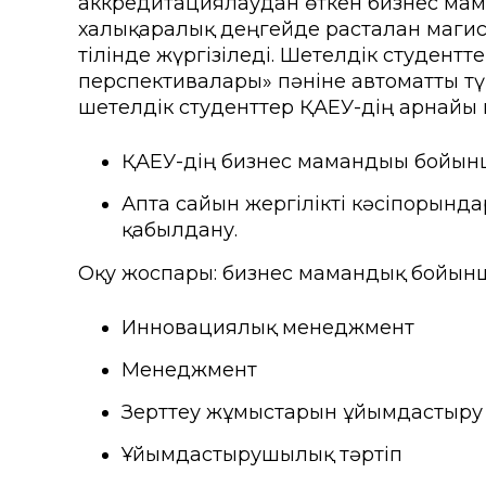
аккредитациялаудан өткен бизнес мам
Колледждер
Арнай
халықаралық деңгейде расталған магис
тілінде жүргізіледі. Шетелдік студен
Нормативтік құжаттар
Шетелд
перспективалары» пәніне автоматты тү
ҚАЕУ Президентінің үндеуі
Өтініш
шетелдік студенттер ҚАЕУ-дің арнайы
Мекенжайлар мен телефо
Талап
ҚАЕУ-дің бизнес мамандығы бойынш
«Болашақ ұрпағы: XXI ғас
Апта сайын жергілікті кәсіпорында
жобасы
қабылдану.
ҚАЕУ институционалдық зе
Оқу жоспары: бизнес мамандық бойынша
Инновациялық менеджмент
Менеджмент
Зерттеу жұмыстарын ұйымдастыру
Ұйымдастырушылық тәртіп