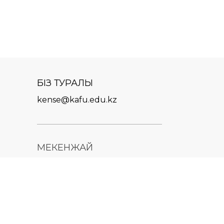
БІЗ ТУРАЛЫ
kense@kafu.edu.kz
МЕКЕНЖАЙ
Қазақстан Республикасы,
Шығыс Қазақстан облысы,
Өскемен қ., 070000, М.
Горький көшесі, 76