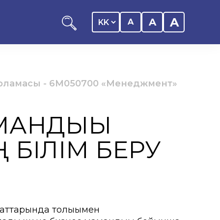
A
A
A
арламасы
-
6М050700 «Менеджмент»
МАНДЫҒЫ
оциациясы
БІЛІМ БЕРУ
иялық саясаты
рталығы
таттарында толығымен