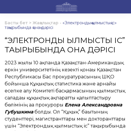
Басты бет
>
Жаңалықтар
-
«Электрондық қылмыстық іс»
тақырыбында қонақ дәрісі
“ЭЛЕКТРОНДЫҚ ҚЫЛМЫСТЫҚ ІС”
ТАҚЫРЫБЫНДА ҚОНАҚ ДӘРІСІ
2023 жылғы 10 ақпанда Қазақстан-Американдық
еркін университетінің кезекті қонағы Қазақстан
Республикасы Бас прокуратурасының ШҚО
бойынша Құқықтық статистика және арнайы
есепке алу Комитеті басқармасының қылмыстық
саладағы құқықтық ақпаратты қалыптастыру
бөлімінің аға прокуроры
Елена Александровна
Губушкина
болды. Ол “Құқық” бағытының
студенттері, магистранттары мен докторанттары
үшін “Электрондық қылмыстық іс” тақырыбында