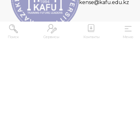
kense@kafu.edu.kz
Поиск
Сервисы
Контакты
Меню
МЕКЕНЖАЙ
Қазақстан Республикасы, Шығыс Қазақстан
облысы, Өскемен қ., 070000, М. Горький көшесі,
76
КОНТАКТІЛЕР
+7 (7232) 500-300
+7 (7232) 505-030