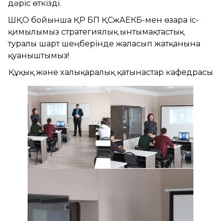
дәріс өткізді.
ШҚО бойынша ҚР БП ҚСжАЕКБ-мен өзара іс-
қимылымыз стратегиялық ынтымақтастық
туралы шарт шеңберінде жалғасып жатқанына
қуаныштымыз!
Құқық және халықаралық қатынастар кафедрасы