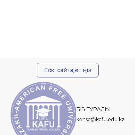
Ескі сайтқа өтіңіз
БІЗ ТУРАЛЫ
kense@kafu.edu.kz