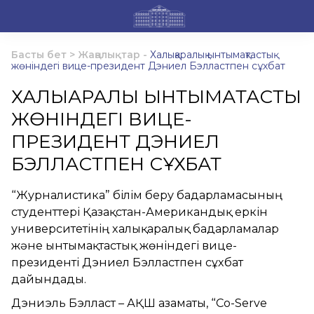
Басты бет
>
Жаңалықтар
-
Халықаралық ынтымақтастық
жөніндегі вице-президент Дэниел Бэлластпен сұхбат
ХАЛЫҚАРАЛЫҚ ЫНТЫМАҚТАСТЫҚ
ЖӨНІНДЕГІ ВИЦЕ-
ПРЕЗИДЕНТ ДЭНИЕЛ
БЭЛЛАСТПЕН СҰХБАТ
“Журналистика” білім беру бағдарламасының
студенттері Қазақстан-Американдық еркін
университетінің халықаралық бағдарламалар
және ынтымақтастық жөніндегі вице-
президенті Дэниел Бэлластпен сұхбат
дайындады.
Дэниэль Бэлласт – АҚШ азаматы, “Со-Serve