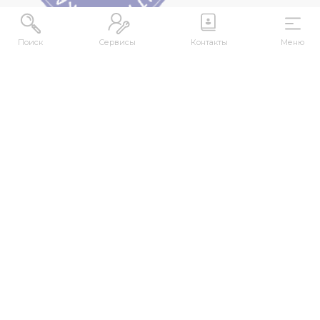
Поиск
Сервисы
Контакты
Меню
МЕКЕНЖАЙ
Қазақстан Республикасы, Шығыс Қазақстан
облысы, Өскемен қ., 070000, М. Горький көшесі,
76
КОНТАКТІЛЕР
+7 (7232) 500-300
+7 (7232) 505-030
+7 (7232) 50-50-10
+7 (7232) 50-50-20