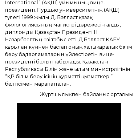
International” (АҚШ) ұйымының вице-
президенті. Пурдью университетінің (АҚШ)
түлегі. 1999 жылы Д. Бэлласт қазақ
филологиясының магистрі дәрежесін алды,
дипломды Қазақстан Президенті Н.
Назарбаевтың өзі табыс етті. Д.Бэлласт ҚАЕУ
құрылған күннен бастап оның халықаралық білім
беру бағдарламаларын үйлестіретін вице-
президенті болып табылады. Қазақстан
Республикасы Білім және ғылым министрлігінің
“ҚР білім беру ісінің құрметті қызметкері”
белгісімен марапатталған.
Жұртшылықпен байланыс орталығы