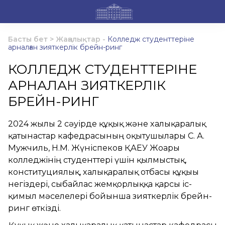
Басты бет
>
Жаңалықтар
-
Колледж студенттеріне
арналған зияткерлік брейн-ринг
КОЛЛЕДЖ СТУДЕНТТЕРІНЕ
АРНАЛҒАН ЗИЯТКЕРЛІК
БРЕЙН-РИНГ
2024 жылғы 2 сәуірде құқық және халықаралық
қатынастар кафедрасының оқытушылары С. А.
Мужчиль, Н.М. Жүніспеков ҚАЕУ Жоғары
колледжінің студенттері үшін қылмыстық,
конституциялық, халықаралық отбасы құқығы
негіздері, сыбайлас жемқорлыққа қарсы іс-
қимыл мәселелері бойынша зияткерлік брейн-
ринг өткізді.