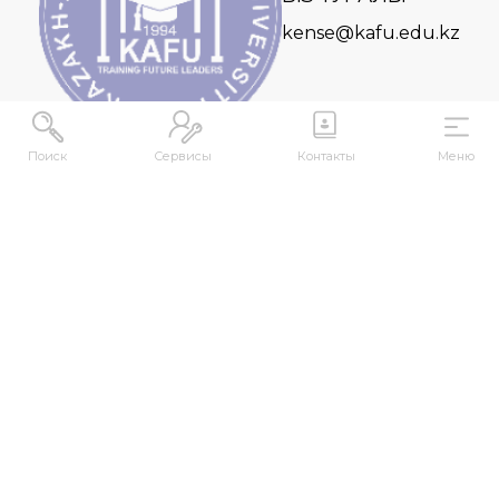
kense@kafu.edu.kz
Поиск
Сервисы
Контакты
Меню
МЕКЕНЖАЙ
Қазақстан Республикасы, Шығыс Қазақстан
облысы, Өскемен қ., 070000, М. Горький көшесі,
76
КОНТАКТІЛЕР
+7 (7232) 500-300