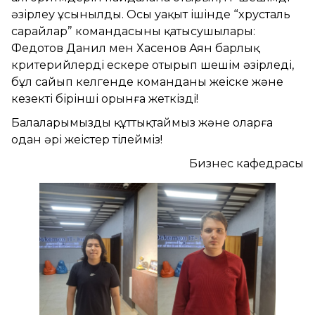
әзірлеу ұсынылды. Осы уақыт ішінде “хрусталь
сарайлар” командасының қатысушылары:
Федотов Данил мен Хасенов Аян барлық
критерийлерді ескере отырып шешім әзірледі,
бұл сайып келгенде команданы жеңіске және
кезекті бірінші орынға жеткізді!
Балаларымызды құттықтаймыз және оларға
одан әрі жеңістер тілейміз!
Бизнес кафедрасы