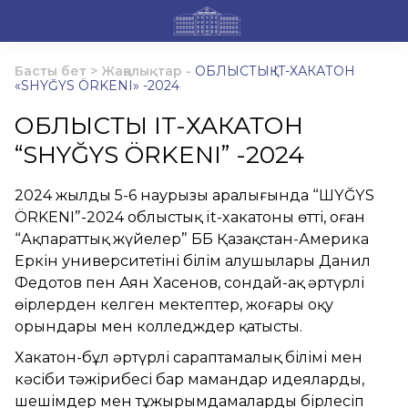
Басты бет
>
Жаңалықтар
-
ОБЛЫСТЫҚ IT-ХАКАТОН
«SHYĞYS ÖRKENI» -2024
ОБЛЫСТЫҚ IT-ХАКАТОН
“SHYĞYS ÖRKENI” -2024
2024 жылдың 5-6 наурызы аралығында “ШYĞYS
ÖRKENI”-2024 облыстық it-хакатоны өтті, оған
“Ақпараттық жүйелер” ББ Қазақстан-Америка
Еркін университетінің білім алушылары Данил
Федотов пен Аян Хасенов, сондай-ақ әртүрлі
өңірлерден келген мектептер, жоғары оқу
орындары мен колледждер қатысты.
Хакатон-бұл әртүрлі сараптамалық білімі мен
кәсіби тәжірибесі бар мамандар идеяларды,
шешімдер мен тұжырымдамаларды бірлесіп