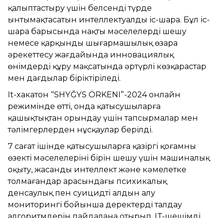
қалыптастыру үшін белсенді түрде
ынтымақтасатын интеллектуалды іс-шара. Бұл іс-
шара барысында нақты мәселелерді шешу
немесе қарқынды шығармашылық өзара
әрекеттесу жағдайында инновациялық
өнімдерді құру мақсатында әртүрлі көзқарастар
мен дағдылар біріктіріледі.
It-хакатон “SHYĞYS ÖRKENI”-2024 онлайн
режимінде өтті, онда қатысушыларға
қашықтықтан орындау үшін тапсырмалар мен
тәлімгерлерден нұсқаулар берілді.
7 сағат ішінде қатысушыларға қазіргі қоғамның
өзекті мәселелерінің бірін шешу үшін машиналық
оқыту, жасанды интеллект және кәмелетке
толмағандар арасындағы психикалық
денсаулық пен суицидтің алдын алу
мониторингі бойынша деректерді талдау
алгоритмдерін пайдалана отырып, IT-шешімді