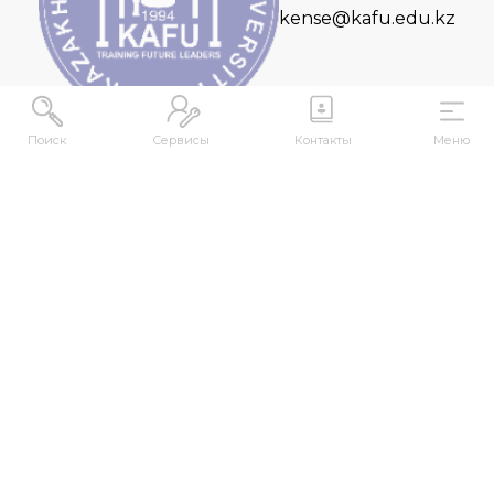
kense@kafu.edu.kz
Поиск
Сервисы
Контакты
Меню
МЕКЕНЖАЙ
Қазақстан Республикасы, Шығыс Қазақстан
облысы, Өскемен қ., 070000, М. Горький көшесі,
76
КОНТАКТІЛЕР
+7 (7232) 500-300