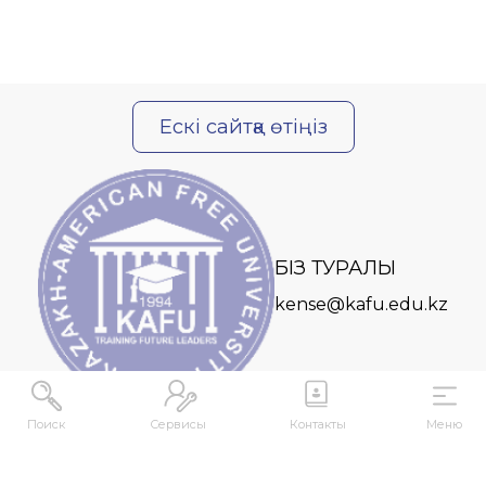
Ескі сайтқа өтіңіз
БІЗ ТУРАЛЫ
kense@kafu.edu.kz
Поиск
Сервисы
Контакты
Меню