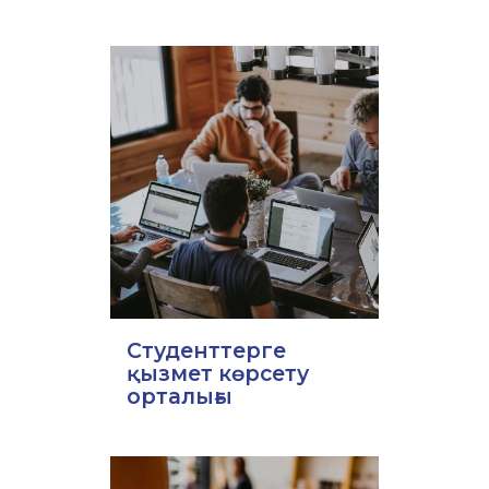
Студенттерге
қызмет көрсету
орталығы