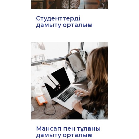
Студенттерді
дамыту орталығы
Мансап пен тұлғаны
дамыту орталығы