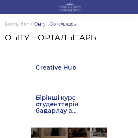
Басты бет
>
Оқыту - Орталықтары
ОҚЫТУ – ОРТАЛЫҚТАРЫ
Creative Hub
Бірінші курс
студенттерін
бағдарлау а...