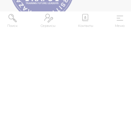
Поиск
Сервисы
Контакты
Меню
МЕКЕНЖАЙ
Қазақстан Республикасы, Шығыс Қазақстан
облысы, Өскемен қ., 070000, М. Горький көшесі,
76
КОНТАКТІЛЕР
+7 (7232) 500-300
+7 (7232) 505-030
+7 (7232) 50-50-10