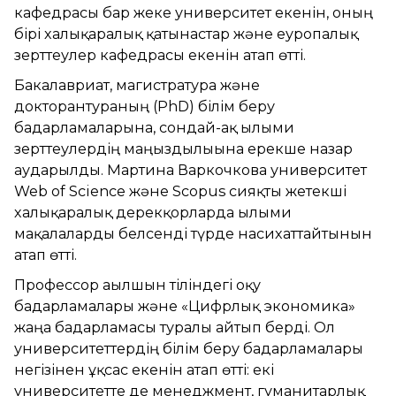
кафедрасы бар жеке университет екенін, оның
бірі халықаралық қатынастар және еуропалық
зерттеулер кафедрасы екенін атап өтті.
Бакалавриат, магистратура және
докторантураның (PhD) білім беру
бағдарламаларына, сондай-ақ ғылыми
зерттеулердің маңыздылығына ерекше назар
аударылды. Мартина Варкочкова университет
Web of Science және Scopus сияқты жетекші
халықаралық дерекқорларда ғылыми
мақалаларды белсенді түрде насихаттайтынын
атап өтті.
Профессор ағылшын тіліндегі оқу
бағдарламалары және «Цифрлық экономика»
жаңа бағдарламасы туралы айтып берді. Ол
университеттердің білім беру бағдарламалары
негізінен ұқсас екенін атап өтті: екі
университетте де менеджмент, гуманитарлық