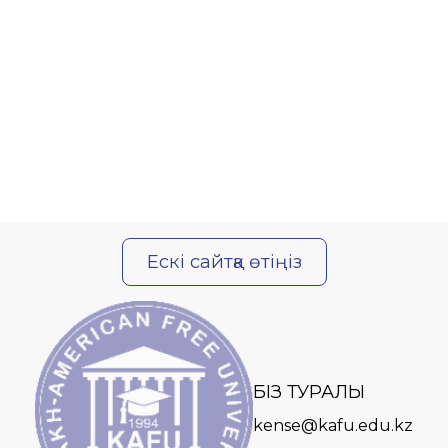
Ескі сайтқа өтіңіз
БІЗ ТУРАЛЫ
kense@kafu.edu.kz