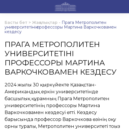
Басты бет
>
Жаңалықтар
-
Прага Метрополитен
университетінің профессоры Мартина Варкочковамен
кездесу
ПРАГА МЕТРОПОЛИТЕН
УНИВЕРСИТЕТІНІҢ
ПРОФЕССОРЫ МАРТИНА
ВАРКОЧКОВАМЕН КЕЗДЕСУ
2024 жылғы 30 қыркүйекте Қазақстан-
Американдық еркін университетінде
басшылық құрамның Прага Метрополитен
университетінің профессоры Мартина
Варкочковамен кездесуі өтті. Кездесу
барысында профессор Варкочкова өзінің оқу
орны туралы, Метрополитен университеті тоғыз