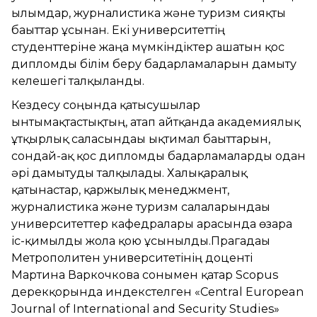
ғылымдар, журналистика және туризм сияқты
бағыттар ұсынған. Екі университеттің
студенттеріне жаңа мүмкіндіктер ашатын қос
дипломды білім беру бағдарламаларын дамыту
келешегі талқыланды.
Кездесу соңында қатысушылар
ынтымақтастықтың, атап айтқанда академиялық
ұтқырлық саласындағы ықтимал бағыттарын,
сондай-ақ қос дипломды бағдарламаларды одан
әрі дамытуды талқылады. Халықаралық
қатынастар, қаржылық менеджмент,
журналистика және туризм салаларындағы
университеттер кафедралары арасында өзара
іс-қимылды жолға қою ұсынылды.Прагадағы
Метрополитен университетінің доценті
Мартина Варкочкова сонымен қатар Scopus
дерекқорында индекстелген «Central European
Journal of International and Security Studies»