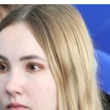
ы емтихан
Creative Hub
ік студенттер үшін
Цифрландыру Орталы
іңізді қалдырыңыз
Мансап пен тұлғаны да
ндар
кер сауалнамасы
Студенттерге қызмет кө
ыр көшбасшылары»
Проф. дамыту және өзар
рттеулер орталығы