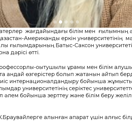
н-қатерлер жағдайындағы білім мен ғылымның ә
Қазақстан-Американдық еркін университетінің 
алы ғылымдарының Батыс-Саксон университеті 
қ дәрісі өтті.
офессорлық-оқытушылық құрамы мен білім алушыла
а қандай өзгерістер болып жатқанын айтып берд
і тиіс интернационалдандыру бойынша жұмысты
лымдар университетінің серіктес университетт
кіл әлем бойынша зерттеу және білім беру жел
.Браувайлерге алынған ақпарат үшін алғыс білд