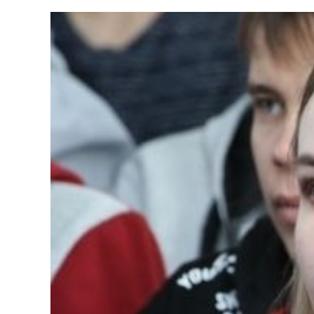
Колледждер
Арнай
Нормативтік құжаттар
Шетелд
ҚАЕУ Президентінің үндеуі
Өтініш
Мекенжайлар мен телефо
Талап
«Болашақ ұрпағы: XXI ғас
жобасы
ҚАЕУ институционалдық зе