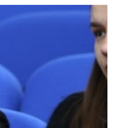
ғы
мыту орталығы
рсету орталығы
а іс-қимыл