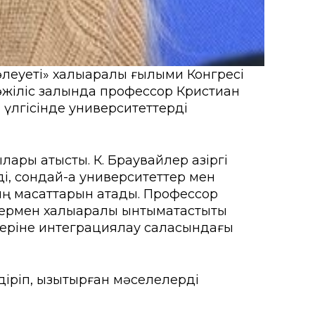
леуеті» халықаралық ғылыми Конгресі
мәжіліс залында профессор Кристиан
үлгісінде университеттерді
ры қатысты. К. Браувайлер қазіргі
і, сондай-ақ университеттер мен
ң мақсаттарын атады. Профессор
ермен халықаралық ынтымақтастықты
ілеріне интеграциялау саласындағы
іріп, қызықтырған мәселелерді