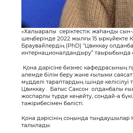
«Халықаралық серіктестік: жаһандық сы
шеңберінде 2022 жылғы 15 қыркүйекте 
Браувайлердің (PhD) “Цвиккау қолданб
интернационалдандыру” тақырыбында қона
Қонақ дәрісіне бизнес кафедрасының пр
әлемде білім беру және ғылыми саясатт
мүдделі тараптардың ішінде келісілу
Цвиккау қ. Батыс Саксон қолданбалы ғы
жоспарлы түрде кеңейту, сондай-ақ бү
тәжірибесімен бөлісті.
Қонақ дәрісінің соңында тыңдаушылар К
талқылады.