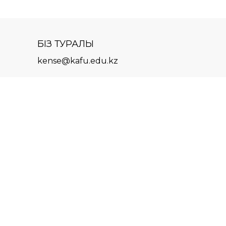
БІЗ ТУРАЛЫ
kense@kafu.edu.kz
МЕКЕНЖАЙ
Қазақстан Республикасы,
Шығыс Қазақстан облысы,
Өскемен қ., 070000, М.
Горький көшесі, 76
КОНТАКТІЛЕР