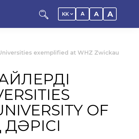
A
A
A
niversities exemplified at WHZ Zwickau
ЙЛЕРДІҢ
оциациясы
ERSITIES
иялық саясаты
NIVERSITY OF
 ДӘРІСІ
рталығы