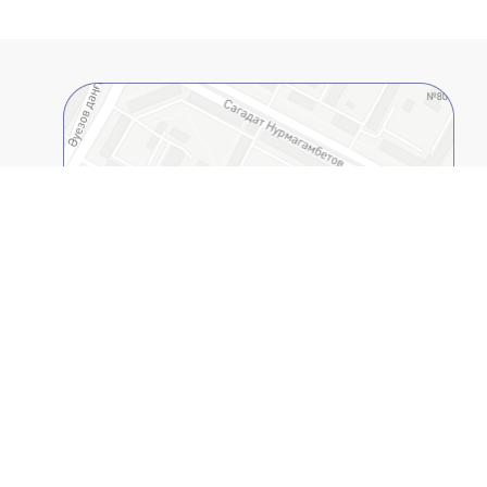
2GIS қолданбасында ашыңыз