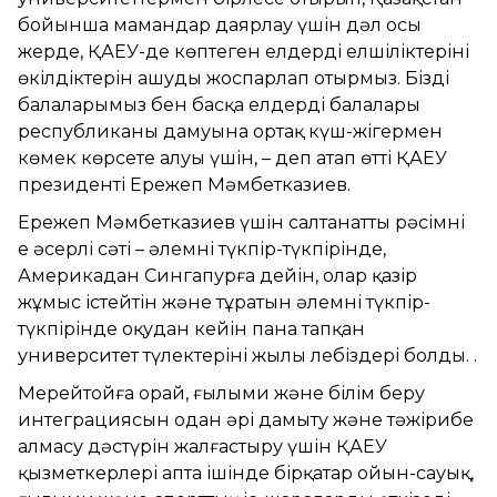
бойынша мамандар даярлау үшін дәл осы
жерде, ҚАЕУ-де көптеген елдердің елшіліктерінің
өкілдіктерін ашуды жоспарлап отырмыз. Біздің
балаларымыз бен басқа елдердің балалары
республиканың дамуына ортақ күш-жігермен
көмек көрсете алуы үшін, – деп атап өтті ҚАЕУ
президенті Ережеп Мәмбетказиев.
Ережеп Мәмбетказиев үшін салтанатты рәсімнің
ең әсерлі сәті – әлемнің түкпір-түкпірінде,
Америкадан Сингапурға дейін, олар қазір
жұмыс істейтін және тұратын әлемнің түкпір-
түкпірінде оқудан кейін пана тапқан
университет түлектерінің жылы лебіздері болды. .
Мерейтойға орай, ғылыми және білім беру
интеграциясын одан әрі дамыту және тәжірибе
алмасу дәстүрін жалғастыру үшін ҚАЕУ
қызметкерлері апта ішінде бірқатар ойын-сауық,