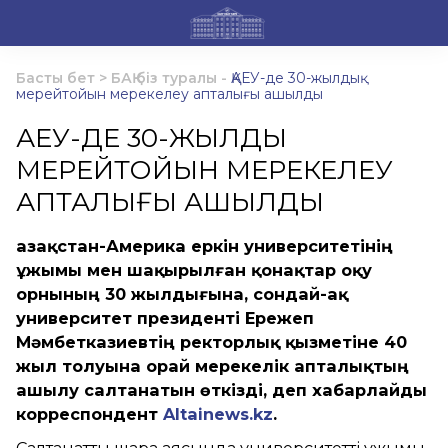
Басты бет
>
БАҚ біз туралы
-
ҚАЕУ-де 30-жылдық
мерейтойын мерекелеу апталығы ашылды
ҚАЕУ-ДЕ 30-ЖЫЛДЫҚ
МЕРЕЙТОЙЫН МЕРЕКЕЛЕУ
АПТАЛЫҒЫ АШЫЛДЫ
Қазақстан-Америка еркін университетінің
ұжымы мен шақырылған қонақтар оқу
орнының 30 жылдығына, сондай-ақ
университет президенті Ережеп
Мәмбетказиевтің ректорлық қызметіне 40
жыл толуына орай мерекелік апталықтың
ашылу салтанатын өткізді, деп хабарлайды
корреспондент
Altainews.kz
.