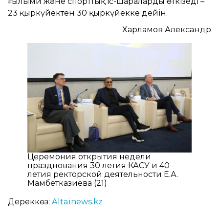
ғылыми және спорттық іс-шараларды өткізеді –
23 қыркүйектен 30 қыркүйекке дейін.
Харламов Александр
Церемония открытия недели
празднования 30 летия КАСУ и 40
летия ректорской деятельности Е.А.
Мамбетказиева (21)
Дереккөз:
Altainews.kz