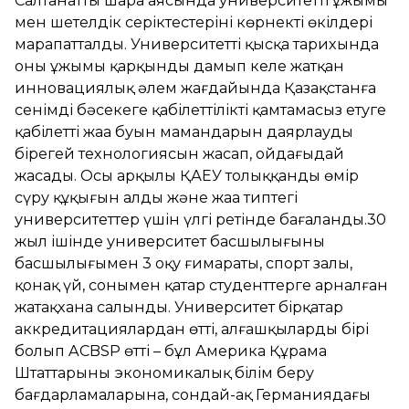
Салтанатты шара аясында университеттің ұжымы
мен шетелдік серіктестерінің көрнекті өкілдері
марапатталды. Университеттің қысқа тарихында
оның ұжымы қарқынды дамып келе жатқан
инновациялық әлем жағдайында Қазақстанға
сенімді бәсекеге қабілеттілікті қамтамасыз етуге
қабілетті жаңа буын мамандарын даярлаудың
бірегей технологиясын жасап, ойдағыдай
жасады. Осы арқылы ҚАЕУ толыққанды өмір
сүру құқығын алды және жаңа типтегі
университеттер үшін үлгі ретінде бағаланды.30
жыл ішінде университет басшылығының
басшылығымен 3 оқу ғимараты, спорт залы,
қонақ үй, сонымен қатар студенттерге арналған
жатақхана салынды. Университет бірқатар
аккредитациялардан өтті, алғашқылардың бірі
болып ACBSP өтті – бұл Америка Құрама
Штаттарының экономикалық білім беру
бағдарламаларына, сондай-ақ Германиядағы