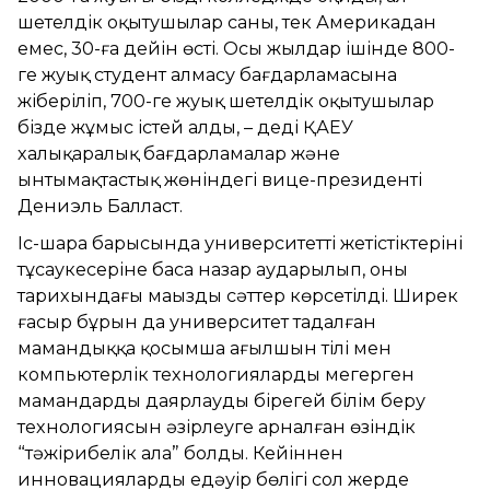
шетелдік оқытушылар саны, тек Америкадан
емес, 30-ға дейін өсті. Осы жылдар ішінде 800-
ге жуық студент алмасу бағдарламасына
жіберіліп, 700-ге жуық шетелдік оқытушылар
бізде жұмыс істей алды, – деді ҚАЕУ
халықаралық бағдарламалар және
ынтымақтастық жөніндегі вице-президенті
Дениэль Балласт.
Іс-шара барысында университеттің жетістіктерінің
тұсаукесеріне баса назар аударылып, оның
тарихындағы маңызды сәттер көрсетілді. Ширек
ғасыр бұрын да университет таңдалған
мамандыққа қосымша ағылшын тілі мен
компьютерлік технологияларды меңгерген
мамандарды даярлаудың бірегей білім беру
технологиясын әзірлеуге арналған өзіндік
“тәжірибелік алаң” болды. Кейіннен
инновациялардың едәуір бөлігі сол жерде