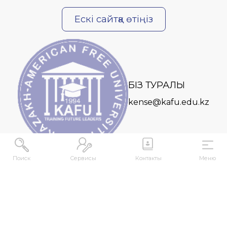
Ескі сайтқа өтіңіз
БІЗ ТУРАЛЫ
kense@kafu.edu.kz
Поиск
Сервисы
Контакты
Меню
МЕКЕНЖАЙ
Қазақстан Республикасы, Шығыс Қазақстан