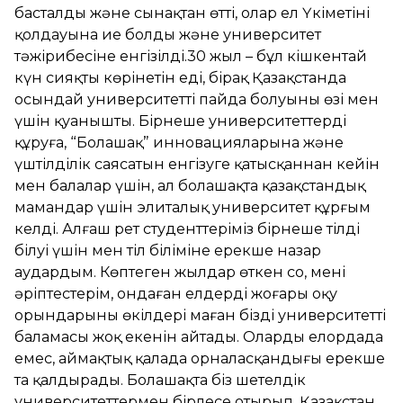
басталды және сынақтан өтті, олар ел Үкіметінің
қолдауына ие болды және университет
тәжірибесіне енгізілді.30 жыл – бұл кішкентай
күн сияқты көрінетін еді, бірақ Қазақстанда
осындай университеттің пайда болуының өзі мен
үшін қуанышты. Бірнеше университеттерді
құруға, “Болашақ” инновацияларына және
үштілділік саясатын енгізуге қатысқаннан кейін
мен балалар үшін, ал болашақта қазақстандық
мамандар үшін элиталық университет құрғым
келді. Алғаш рет студенттеріміз бірнеше тілді
білуі үшін мен тіл біліміне ерекше назар
аудардым. Көптеген жылдар өткен соң, менің
әріптестерім, ондаған елдердің жоғары оқу
орындарының өкілдері маған біздің университеттің
баламасы жоқ екенін айтады. Олардың елордада
емес, аймақтық қалада орналасқандығы ерекше
таң қалдырады. Болашақта біз шетелдік
университеттермен бірлесе отырып, Қазақстан