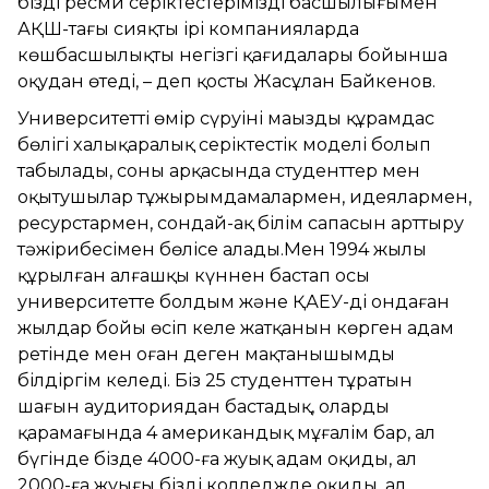
біздің ресми серіктестеріміздің басшылығымен
АҚШ-тағы сияқты ірі компанияларда
көшбасшылықтың негізгі қағидалары бойынша
оқудан өтеді, – деп қосты Жасұлан Байкенов.
Университеттің өмір сүруінің маңызды құрамдас
бөлігі халықаралық серіктестік моделі болып
табылады, соның арқасында студенттер мен
оқытушылар тұжырымдамалармен, идеялармен,
ресурстармен, сондай-ақ білім сапасын арттыру
тәжірибесімен бөлісе алады.Мен 1994 жылы
құрылған алғашқы күннен бастап осы
университетте болдым және ҚАЕУ-дің ондаған
жылдар бойы өсіп келе жатқанын көрген адам
ретінде мен оған деген мақтанышымды
білдіргім келеді. Біз 25 студенттен тұратын
шағын аудиториядан бастадық, олардың
қарамағында 4 американдық мұғалім бар, ал
бүгінде бізде 4000-ға жуық адам оқиды, ал
2000-ға жуығы біздің колледжде оқиды, ал