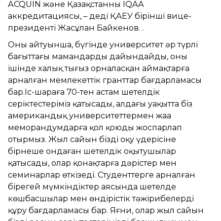
ACQUIN және Қазақстанның IQAA
аккредитациясы, – деді ҚАЕУ бірінші вице-
президенті Жасұлан Байкенов. .
Оның айтуынша, бүгінде университет әр түрлі
бағыттағы мамандарды дайындайды, оның
ішінде халық тығыз орналасқан аймақтарға
арналған мемлекеттік гранттар бағдарламасы
бар.Іс-шараға 70-тен астам шетелдік
серіктестеріміз қатысады, алдағы уақытта біз
американдық университеттермен жаңа
меморандумдарға қол қоюды жоспарлап
отырмыз. Жыл сайын біздің оқу үдерісіне
бірнеше ондаған шетелдік оқытушылар
қатысады, олар қонақтарға дәрістер мен
семинарлар өткізеді. Студенттерге арналған
бірегей мүмкіндіктер аясында шетелде
көшбасшылар мен өндірістік тәжірибелерді
құру бағдарламасы бар. Яғни, олар жыл сайын