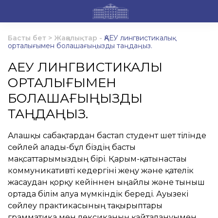
Басты бет
>
Жаңалықтар
-
ҚАЕУ лингвистикалық
орталығымен болашағыңызды таңдаңыз.
ҚАЕУ ЛИНГВИСТИКАЛЫҚ
ОРТАЛЫҒЫМЕН
БОЛАШАҒЫҢЫЗДЫ
ТАҢДАҢЫЗ.
Алғашқы сабақтардан бастап студент шет тілінде
сөйлей алады-бұл біздің басты
мақсаттарымыздың бірі. Қарым-қатынастағы
коммуникативті кедергіні жеңу және қателік
жасаудан қорқу кейіннен ыңғайлы және тыныш
ортада білім алуға мүмкіндік береді. Ауызекі
сөйлеу практикасының тақырыптары
грамматика мен лексиканың қайталануымен