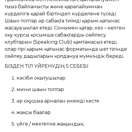
тығыз байланысты және қарапайымнан
күрделіге қарай біртіндеп күрделене түседі.
Шағын топтар әр сабақта тиімді қарым-қатынас
жасауға ықпал етеді. Сонымен қатар, кез – келген
оқу курсы қосымша сабақтарды-сөйлесу
клубтарын (Speaking Club) қамтамасыз етеді,
олар тірі қарым-қатынас форматында шет тілінде
сөйлеу дағдыларын қолдануға мүмкіндік береді.
БІЗДЕН ТІЛ ҮЙРЕНУДІҢ 5 СЕБЕБІ:
кәсіби оқытушылар
мини шағын топтар
әр оқушыға арналған икемді кесте
жақсы бағалар
үйге / мектепке жақындық