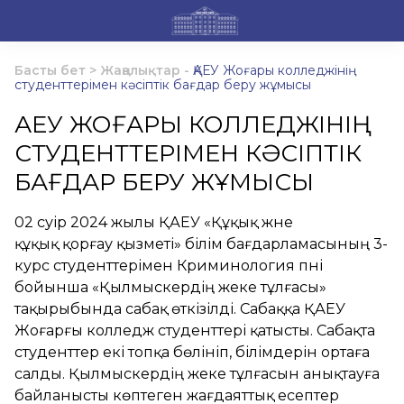
Басты бет
>
Жаңалықтар
-
ҚАЕУ Жоғары колледжінің
студенттерімен кәсіптік бағдар беру жұмысы
ҚАЕУ ЖОҒАРЫ КОЛЛЕДЖІНІҢ
СТУДЕНТТЕРІМЕН КӘСІПТІК
БАҒДАР БЕРУ ЖҰМЫСЫ
02 сәуір 2024 жылы ҚАЕУ «Құқық және
құқық қорғау қызметі» білім бағдарламасының 3-
курс студенттерімен Криминология пәні
бойынша «Қылмыскердің жеке тұлғасы»
тақырыбында сабақ өткізілді. Сабаққа ҚАЕУ
Жоғарғы колледж студенттері қатысты. Сабақта
студенттер екі топқа бөлініп, білімдерін ортаға
салды. Қылмыскердің жеке тұлғасын анықтауға
байланысты көптеген жағдаяттық есептер