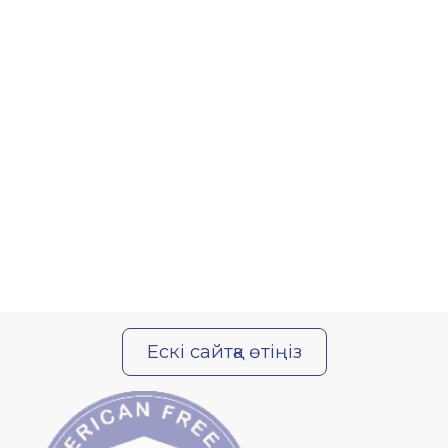
Ескі сайтқа өтіңіз