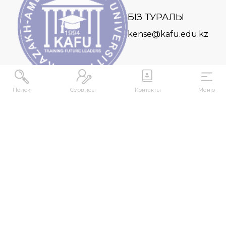
БІЗ ТУРАЛЫ
kense@kafu.edu.kz
Поиск
Сервисы
Контакты
Меню
МЕКЕНЖАЙ
Қазақстан Республикасы, Шығыс Қазақстан
облысы, Өскемен қ., 070000, М. Горький көшесі,
76
КОНТАКТІЛЕР