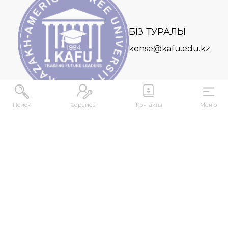
БІЗ ТУРАЛЫ
kense@kafu.edu.kz
Поиск
Сервисы
Контакты
Меню
МЕКЕНЖАЙ
Қазақстан Республикасы, Шығыс Қазақстан
облысы, Өскемен қ., 070000, М. Горький көшесі,
76