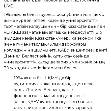
салтанаты өтті, деп хабарлайды тілші Устинка
LIVE.
1993 жылы бүкіл тәуелсіз республика үшін алыс
және күрделі өтпелі кезеңде университеттің
төрт негізін қалаушының – бір қазақстандық пен
үш АҚШ азаматының алғашқы кездесуі өтті. Бір
жылдан кейін Қазақстан-Америка экономика
және гуманитарлық ғылымдар жоғары
колледжінің ашылуы өтті. ҚАЕУ вице-президенті
Дэниел Белласт өзінің құттықтау сөзінде
университеттің қысқаша тарихымен және оның
30 жылдағы жетістіктерімен бөлісті.
1994 жылы біз ШҚМУ-да бір
аудиторияны жалға алдық, – деп еске
алды Дэниел Белласт, қазақ
филологиясы магистрі дәрежесін
алған, ҚАЕУ құрылған күннен бастап
оның вице-президенті, халықаралық