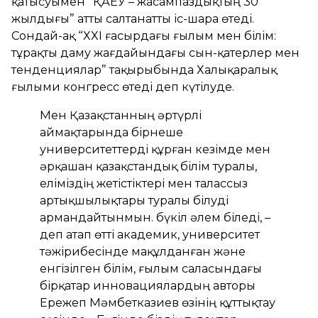
қатысуымен “ҚАЕУ – жасампаздықтың 30
жылдығы” атты салтанатты іс-шара өтеді.
Сондай-ақ “ХХІ ғасырдағы ғылым мен білім:
тұрақты даму жағдайындағы сын-қатерлер мен
тенденциялар” тақырыбында Халықаралық
ғылыми конгресс өтеді деп күтілуде.
Мен Қазақстанның әртүрлі
аймақтарында бірнеше
университеттерді құрған кезімде мен
әрқашан қазақстандық білім туралы,
еліміздің жетістіктері мен талассыз
артықшылықтары туралы білуді
армандайтынмын. бүкіл әлем біледі, –
деп атап өтті академик, университет
тәжірибесінде мақұлданған және
енгізілген білім, ғылым саласындағы
бірқатар инновациялардың авторы
Ережеп Мәмбетказиев өзінің құттықтау