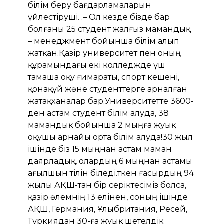
білім беру бағдарламаларын
үйлестіруші. .– Ол кезде бізде бар
болғаны 25 студент жалғыз мамандық
– менеджмент бойынша білім алып
жатқан.Қазір университет пен оның
құрамындағы екі колледжде үш
тамаша оқу ғимараты, спорт кешені,
қонақүй және студенттерге арналған
жатақханалар бар.Университетте 3600-
ден астам студент білім алуда, 38
мамандық бойынша 2 мыңға жуық
оқушы арнайы орта білім алуда!30 жыл
ішінде біз 15 мыңнан астам маман
даярладық, олардың 6 мыңнан астамы
ағылшын тілін біледі.Өткен ғасырдың 94
жылы АҚШ-тан бір серіктесіміз болса,
қазір әлемнің 13 елінен, соның ішінде
АҚШ, Германия, Ұлыбритания, Ресей,
Түркиядан 30-ға жуық шетелдік