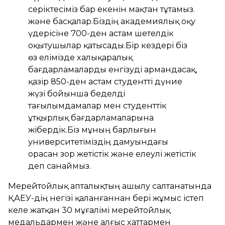
серіктесіміз бар екенін мақтан тұтамыз.
және басқалар.Біздің академиялық оқу
үдерісіне 700-ден астам шетелдік
оқытушылар қатысады.Бір кездері біз
өз елімізде халықаралық
бағдарламаларды енгізуді армандасақ,
қазір 850-ден астам студентті дүние
жүзі бойынша беделді
тағылымдамалар мен студенттік
ұтқырлық бағдарламаларына
жібердік.Біз мұның барлығын
университетіміздің дамуындағы
орасан зор жетістік және елеулі жетістік
деп санаймыз.
Мерейтойлық апталықтың ашылу салтанатында
ҚАЕУ-дің негізі қаланғаннан бері жұмыс істеп
келе жатқан 30 мұғалімі мерейтойлық
медальдармен және алғыс хаттармен