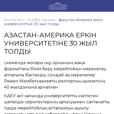
Басты бет
>
БАҚ біз туралы
-
Қазақстан-Америка еркін
университетіне 30 жыл толды
ҚАЗАҚСТАН-АМЕРИКА ЕРКІН
УНИВЕРСИТЕТІНЕ 30 ЖЫЛ
ТОЛДЫ
Өскеменде жоғары оқу орнының жаңа
форматтағы білім беру мерейтойын мерекелеу
апталығы басталды, сондай-ақ мерекелер
Режеп Мәмбетказиевтің ректорлық қызметінің
40 жылдығына арналған
ҚАЕУ акт залында университеттің көптеген
шетелдік серіктестерінің қатысуымен салтанатты
түрде мерейтойлық апталықтың ашылу