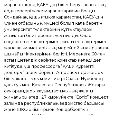
марапатталды, ҚАЕУ-дің білім беру саласының
ардагерлері жеке марапаттарға ие болды.
Сондай-ақ, қашықтыққа қарамастан, ҚАЕУ-дің
үлкен отбасының мүшесі болып қала беретін
университет түлектерінің құттықтаулары
жазылған бейнеролик ұсынылды. Олар
өздерінің жетістіктерімен, жылы естеліктерімен
және альмаматтарының мерейтойына арналған
шынайы тілектерімен бөлісті. Мерекеге 60-тан
астам шетелдік серіктес қонақтар келеді деп
күтілуде, үш профессорға “ҚАЕУ Құрметті
докторы” атағы берілді. Апта аясында жоғары
білім және ғылым министрі Саясат Нұрбектің
қатысуымен Қазақстан Республикасы Жоғары
оқу орындары қауымдастығының жалпы
жиналысы өтеді. 27 қыркүйекте “Ертіс” концерт
залында республикалық ведомство басшысы
және ШҚО әкімі Ермек Көшербаевтың