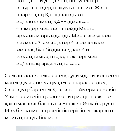
сөзінде.– Бүгінде біздің түлектер
әртүрлі елдерде жұмыс істейді.Және
олар біздің Қазақстанды өз
еңбектерімен, ҚАЕУ-де алған
білімдерімен дәріптейді.Менің
арманым орындалды!Мен сізге үлкен
рахмет айтамын, егер біз жетістікке
жетсек, бұл біздің тату, кәсіби
командамыздың күш-жігері мен
еңбегінің арқасында ғана.
Осы аптада халықаралық ауқымдағы көптеген
маңызды және маңызды іс-шаралар өтеді.
Олардың барлығы Қазақстан-Америка Еркін
Университетінің және оның мәңгілік және
қажымас көшбасшысы Ережеп Әлхайырұлы
Мәмбетказиевтің жетістіктерінің ең жарқын
мойындалуы болмақ.