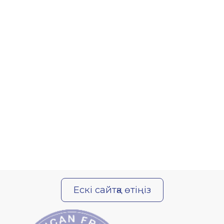
Ескі сайтқа өтіңіз