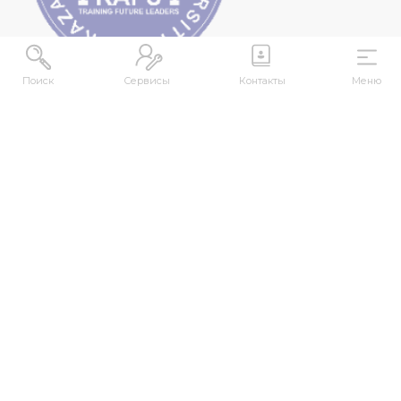
Поиск
Сервисы
Контакты
Меню
МЕКЕНЖАЙ
Қазақстан Республикасы, Шығыс Қазақстан
облысы, Өскемен қ., 070000, М. Горький көшесі,
76
КОНТАКТІЛЕР
+7 (7232) 500-300
+7 (7232) 505-030
+7 (7232) 50-50-10