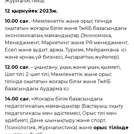
Журналистика).
12 қыркүйек 2023ж.
10.00 сағ.
-Мемлекеттік және орыс тілінде
оқытатын жоғары білім және ТжКБ базасындағы
экономикалық мамандықтар (Экономика,
Менеджмент, Маркетинг және PR менеджмент,
Есеп және аудит, Қаржы, Туризм, Мейрамхана ісі
және қонақ үй бизнесі, Ақпараттық жүйелер).
12.00 сағ.
– Құқықтану, Құқық және Құқық қызметі,
Шет тілі: 2-шет тілі, Мемлекеттік және орыс
тілінде оқытатын жоғары білім және ТжКБ
базасындағы Аударма ісі.
14.00 сағ. –
Жоғары білім базасындағы
педагогикалық мамандықтар (Бастауыш оқыту
педагогикасы мен әдістемесі, Орыс тілі мен
әдебиеті, Дене шынықтыру және спорт,
Психология, Журналистика) және
орыс тілінде