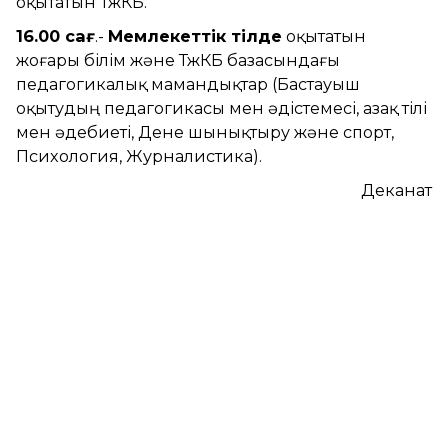
оқытатын ТжКБ.
16.00 сағ
.-
Мемлекеттік тілде
оқытатын
жоғары білім және ТжКБ базасындағы
педагогикалық мамандықтар (Бастауыш
оқытудың педагогикасы мен әдістемесі, Қазақ тілі
мен әдебиеті, Дене шынықтыру және спорт,
Психология, Журналистика).
Деканат