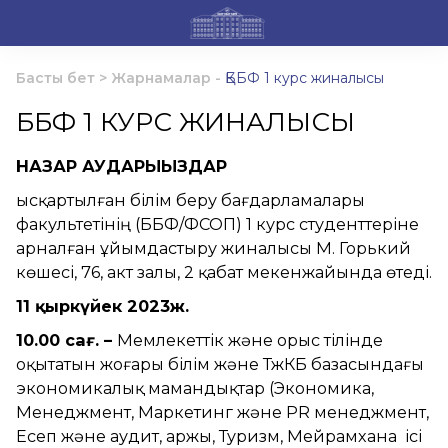
Басты бет
>
Жарнамалар
-
ҚББФ 1 курс жиналысы
ҚББФ 1 КУРС ЖИНАЛЫСЫ
НАЗАР АУДАРЫҢЫЗДАР
Қысқартылған білім беру бағдарламалары
факультетінің (ҚББФ/ФСОП) 1 курс студенттеріне
арналған ұйымдастыру жиналысы М. Горький
көшесі, 76, акт залы, 2 қабат мекенжайында өтеді.
11 қыркүйек 2023ж.
10.00 сағ. –
Мемлекеттік және орыс тілінде
оқытатын жоғары білім және ТжКБ базасындағы
экономикалық мамандықтар (Экономика,
Менеджмент, Маркетинг және PR менеджмент,
Есеп және аудит, Қаржы, Туризм, Мейрамхана ісі