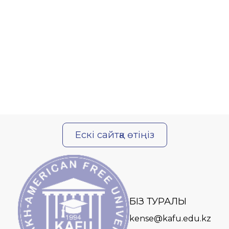
Ескі сайтқа өтіңіз
БІЗ ТУРАЛЫ
kense@kafu.edu.kz