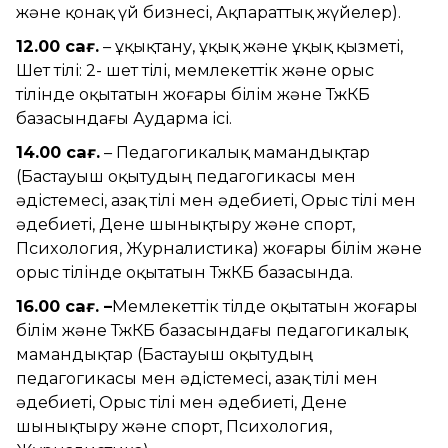
және қонақ үй бизнесі, Ақпараттық жүйелер).
12.00 сағ.
– Құқықтану, Құқық және Құқық қызметі,
Шет тілі: 2- шет тілі, мемлекеттік және орыс
тілінде оқытатын жоғары білім және ТжКБ
базасындағы Аударма ісі.
14.00 сағ.
– Педагогикалық мамандықтар
(Бастауыш оқытудың педагогикасы мен
әдістемесі, Қазақ тілі мен әдебиеті, Орыс тілі мен
әдебиеті, Дене шынықтыру және спорт,
Психология, Журналистика) жоғары білім және
орыс тілінде оқытатын ТжКБ базасында.
16.00 сағ. –
Мемлекеттік тілде оқытатын жоғары
білім және ТжКБ базасындағы педагогикалық
мамандықтар (Бастауыш оқытудың
педагогикасы мен әдістемесі, Қазақ тілі мен
әдебиеті, Орыс тілі мен әдебиеті, Дене
шынықтыру және спорт, Психология,