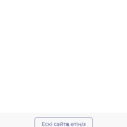
Ескі сайтқа өтіңіз