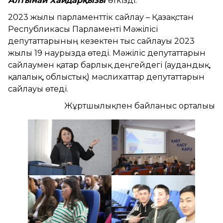
Алтынай Хайдарқызы
өткізді.
2023 жылғы парламенттік сайлау – Қазақстан
Республикасы Парламенті Мәжілісі
депутаттарының кезектен тыс сайлауы 2023
жылғы 19 наурызда өтеді. Мәжіліс депутаттарын
сайлаумен қатар барлық деңгейдегі (аудандық,
қалалық, облыстық) мәслихаттар депутаттарын
сайлауы өтеді.
Жұртшылықпен байланыс орталығы