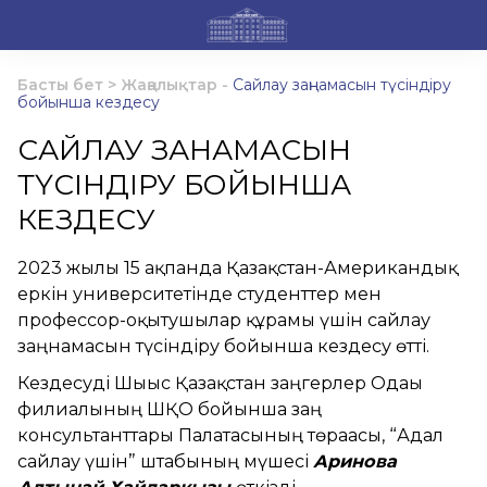
Басты бет
>
Жаңалықтар
-
Сайлау заңнамасын түсіндіру
бойынша кездесу
САЙЛАУ ЗАҢНАМАСЫН
ТҮСІНДІРУ БОЙЫНША
КЕЗДЕСУ
2023 жылғы 15 ақпанда Қазақстан-Американдық
еркін университетінде студенттер мен
профессор-оқытушылар құрамы үшін сайлау
заңнамасын түсіндіру бойынша кездесу өтті.
Кездесуді Шығыс Қазақстан заңгерлер Одағы
филиалының ШҚО бойынша заң
консультанттары Палатасының төрағасы, “Адал
сайлау үшін” штабының мүшесі
Аринова