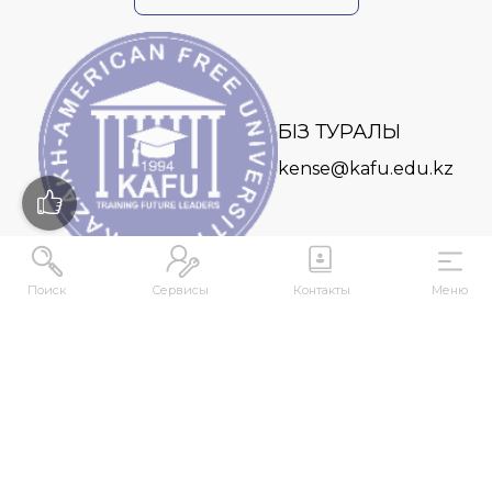
БІЗ ТУРАЛЫ
kense@kafu.edu.kz
Поиск
Сервисы
Контакты
Меню
МЕКЕНЖАЙ
Қазақстан Республикасы, Шығыс Қазақстан
облысы, Өскемен қ., 070000, М. Горький көшесі,
76