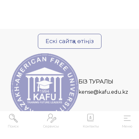
Ескі сайтқа өтіңіз
БІЗ ТУРАЛЫ
kense@kafu.edu.kz
Поиск
Сервисы
Контакты
Меню