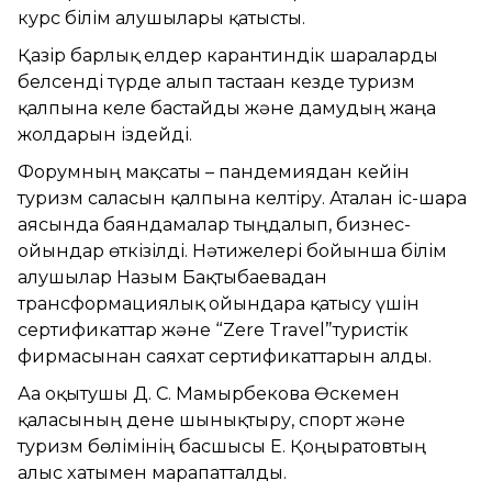
курс білім алушылары қатысты.
Қазір барлық елдер карантиндік шараларды
белсенді түрде алып тастаған кезде туризм
қалпына келе бастайды және дамудың жаңа
жолдарын іздейді.
Форумның мақсаты – пандемиядан кейін
туризм саласын қалпына келтіру. Аталған іс-шара
аясында баяндамалар тыңдалып, бизнес-
ойындар өткізілді. Нәтижелері бойынша білім
алушылар Назым Бақтыбаевадан
трансформациялық ойындарға қатысу үшін
сертификаттар және “Zere Travel”туристік
фирмасынан саяхат сертификаттарын алды.
Аға оқытушы Д. С. Мамырбекова Өскемен
қаласының дене шынықтыру, спорт және
туризм бөлімінің басшысы Е. Қоңыратовтың
алғыс хатымен марапатталды.