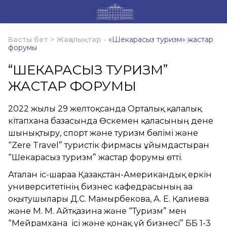
Басты бет
>
Жаңалықтар
-
«Шекарасыз туризм» жастар
форумы
“ШЕКАРАСЫЗ ТУРИЗМ”
ЖАСТАР ФОРУМЫ
2022 жылғы 29 желтоқсанда Орталық қалалық
кітапхана базасында Өскемен қаласының дене
шынықтыру, спорт және туризм бөлімі және
“Zere Travel” туристік фирмасы ұйымдастырған
“Шекарасыз туризм” жастар форумы өтті.
Аталған іс-шараға Қазақстан-Американдық еркін
университетінің бизнес кафедрасының аға
оқытушылары Д.С. Мамырбекова, А. Е. Қалиева
және М. М. Айтқазина және “Туризм” мен
“Мейрамхана ісі және қонақ үй бизнесі” ББ 1-3