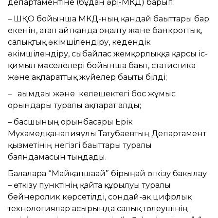
департаментіне (бұдан әрі-МКД) барып:
– ШҚО бойынша МКД-ның қандай бағыттары бар
екенін, атап айтқанда оңалту және банкроттық,
салықтық әкімшілендіру, кедендік
әкімшілендіру, сыбайлас жемқорлыққа қарсы іс-
қимыл мәселелері бойынша бағыт, статистика
және ақпараттық жүйелер бағыты білді;
– ағымдағы және келешектегі бос жұмыс
орындары туралы ақпарат алды;
– басшының орынбасары Ерік
Мұхамедқанапияұлы Татубаевтың Департамент
қызметінің негізгі бағыттары туралы
баяндамасын тыңдады.
Балаларға “Майқапшағай” бірыңғай өткізу бақылау
– өткізу пунктінің қайта құрылуы туралы
бейнеролик көрсетілді, сондай-ақ цифрлық
технологиялар ғасырында салық төлеушінің