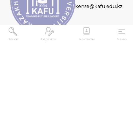
kense@kafu.edu.kz
Поиск
Сервисы
Контакты
Меню
МЕКЕНЖАЙ
Қазақстан Республикасы, Шығыс Қазақстан
облысы, Өскемен қ., 070000, М. Горький көшесі,
76
КОНТАКТІЛЕР
+7 (7232) 500-300