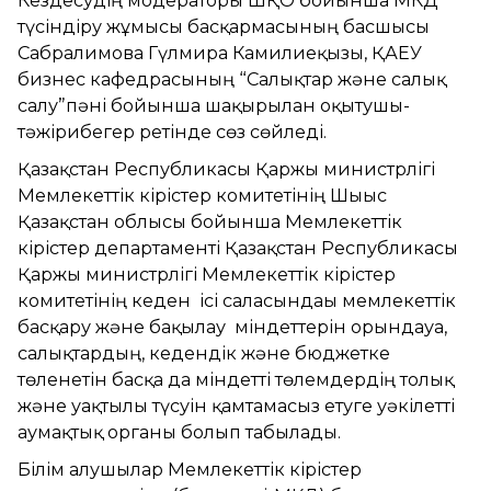
Кездесудің модераторы ШҚО бойынша МКД
түсіндіру жұмысы басқармасының басшысы
Сабралимова Гүлмира Камилиеқызы, ҚАЕУ
бизнес кафедрасының “Салықтар және салық
салу”пәні бойынша шақырылған оқытушы-
тәжірибегер ретінде сөз сөйледі.
Қазақстан Республикасы Қаржы министрлігі
Мемлекеттік кірістер комитетінің Шығыс
Қазақстан облысы бойынша Мемлекеттік
кірістер департаменті Қазақстан Республикасы
Қаржы министрлігі Мемлекеттік кірістер
комитетінің кеден ісі саласындағы мемлекеттік
басқару және бақылау міндеттерін орындауға,
салықтардың, кедендік және бюджетке
төленетін басқа да міндетті төлемдердің толық
және уақтылы түсуін қамтамасыз етуге уәкілетті
аумақтық органы болып табылады.
Білім алушылар Мемлекеттік кірістер