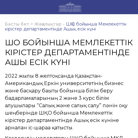
Басты бет
>
Жаңалықтар
-
ШҚО бойынша Мемлекеттік
кірістер департаментінде Ашық есік күні
ШҚО БОЙЫНША МЕМЛЕКЕТТІК
КІРІСТЕР ДЕПАРТАМЕНТІНДЕ
АШЫҚ ЕСІК КҮНІ
2022 жылғы 8 желтоқсанда Қазақстан-
Американдық Еркін университетінің бизнес
және басқару бағыты бойынша білім беру
бағдарламаларының 2 және 3 курс білім
алушылары “Салық және салық салу” пәнін оқу
шеңберінде ШҚО бойынша Мемлекеттік
кірістер департаментінде Ашық есік күніне
арналған іс-шараға қатысты.