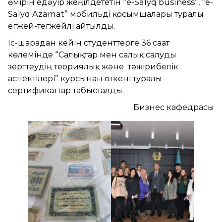
өмірін едәуір жеңілдететін “e-Salyq business”, “e-
Salyq Azamat” мобильді қосымшалары туралы
егжей-тегжейлі айтылды.
Іс-шарадан кейін студенттерге 36 сағат
көлемінде “Салықтар мен салық салуды
зерттеудің теориялық және тәжірибелік
аспектілері” курсынан өткені туралы
сертификаттар табысталды.
Бизнес кафедрасы