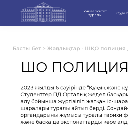
Университет
Оқуға 
туралы
ҚАЕУ-дің даму стратегиясы
Бакал
Рейтинг және Аккредитаци
Магис
Басты бет
>
Жаңалықтар
-
ШҚО полиция 
Ғылыми Кеңес
Докто
ШҚО ПОЛИЦИЯ
Университет құрылымы
Оқу б
Материалдық-техникалық ба
«Серп
2023 жылдың 6 сәуірінде “Құқық және қ
Студенттер ПД Орталық жедел басқарм
Қамқоршылық кеңес
«Қазақ
алу бойынша жүргізіліп жатқан іс-шар
Басшылық
Оқиғал
шаралары туралы айтып берді. Сондай-а
органдарының жұмысы туралы тарихи ф
Сыбайлас жемқорлыққа қарсы 
Шығар
және басқа да экспонаттарды көре алд