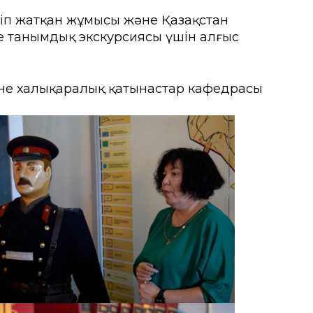
іп жатқан жұмысы және Қазақстан
е танымдық экскурсиясы үшін алғыс
ғы
мыту орталығы
не халықаралық қатынастар кафедрасы
рсету орталығы
а іс-қимыл