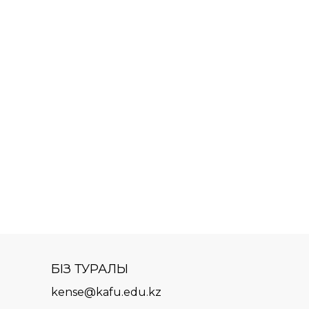
БІЗ ТУРАЛЫ
kense@kafu.edu.kz