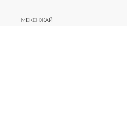
МЕКЕНЖАЙ
Қазақстан Республикасы,
Шығыс Қазақстан облысы,
Өскемен қ., 070000, М.
Горький көшесі, 76
КОНТАКТІЛЕР
+7 (7232) 500-300
+7 (7232) 505-030
+7 (7232) 50-50-10
+7 (7232) 50-50-20