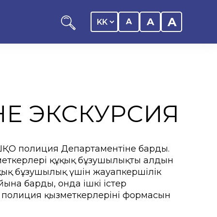
A
A
A
НЕ ЭКСКУРСИЯ
оциациясы
иялық саясаты
і ШҚО полиция Департаментіне барды.
еткерлері құқық бұзушылықтың алдын
қық бұзушылық үшін жауапкершілік
ына барды, онда ішкі істер
 полиция қызметкерлерінің формасын
рталығы