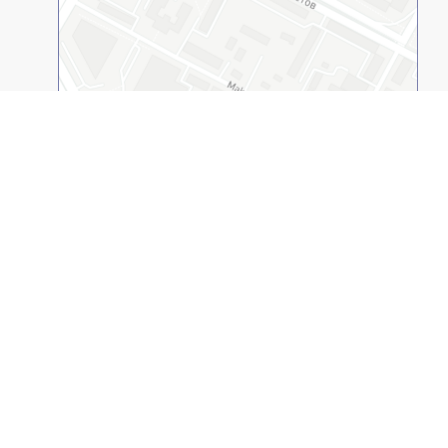
2GIS қолданбасында ашыңыз
© 1994-2026
(ҚАЕУ, ЖОО). Барлық құқықтар қорғалған.