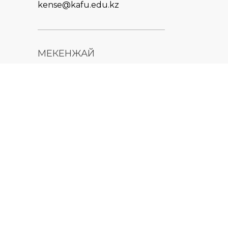
kense@kafu.edu.kz
МЕКЕНЖАЙ
Қазақстан Республикасы,
Шығыс Қазақстан облысы,
Өскемен қ., 070000, М.
Горький көшесі, 76
КОНТАКТІЛЕР
+7 (7232) 500-300
+7 (7232) 505-030
+7 (7232) 50-50-10
+7 (7232) 50-50-20