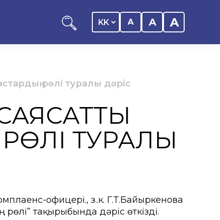
A
A
A
тардың рөлі туралы дәріс
 САЯСАТТЫ
оциациясы
РӨЛІ ТУРАЛЫ
иялық саясаты
лаенс-офицері., з.ғ.к. Г.Т.Байыркенова
рталығы
рөлі” тақырыбында дәріс өткізді.