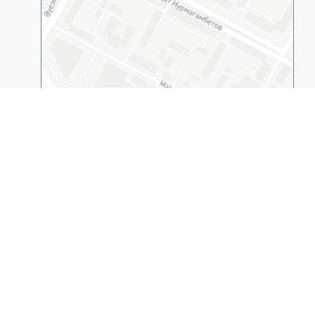
2GIS қолданбасында ашыңыз
© 1994-2026
(ҚАЕУ, ЖОО). Барлық құқықтар қорғалған.