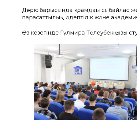
Колледждер
Арнай
Дәріс барысында қоғамдағы сыбайлас ж
Нормативтік құжаттар
Шетелд
парасаттылық, әдептілік және академи
ҚАЕУ Президентінің үндеуі
Өтініш
Өз кезегінде Гүлмира Төлеубекқызы сту
Мекенжайлар мен телефо
Талап
«Болашақ ұрпағы: XXI ғас
жобасы
ҚАЕУ институционалдық зе