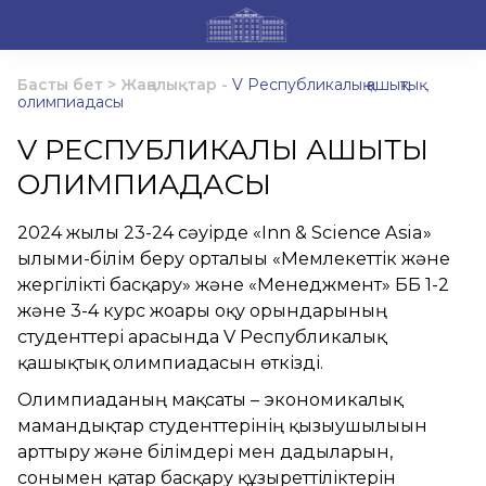
Басты бет
>
Жаңалықтар
-
V Республикалық қашықтық
олимпиадасы
V РЕСПУБЛИКАЛЫҚ ҚАШЫҚТЫҚ
ОЛИМПИАДАСЫ
2024 жылғы 23-24 сәуірде «Inn & Science Asia»
ғылыми-білім беру орталығы «Мемлекеттік және
жергілікті басқару» және «Менеджмент» ББ 1-2
және 3-4 курс жоғары оқу орындарының
студенттері арасында V Республикалық
қашықтық олимпиадасын өткізді.
Олимпиаданың мақсаты – экономикалық
мамандықтар студенттерінің қызығушылығын
арттыру және білімдері мен дағдыларын,
сонымен қатар басқару құзыреттіліктерін