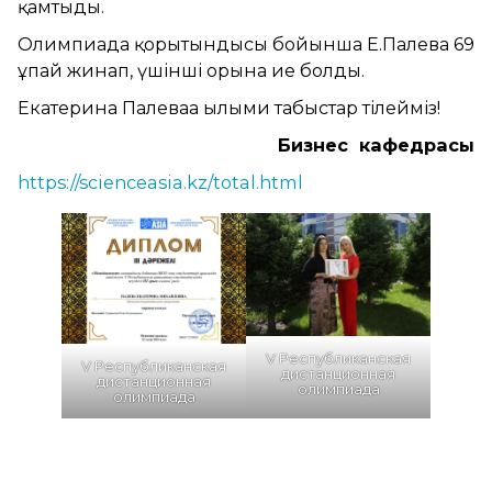
қамтыды.
Олимпиада қорытындысы бойынша Е.Палева 69
ұпай жинап, үшінші орынға ие болды.
Екатерина Палеваға ғылыми табыстар тілейміз!
Бизнес кафедрасы
https://scienceasia.kz/total.html
V Республиканская
V Республиканская
дистанционная
дистанционная
олимпиада
олимпиада