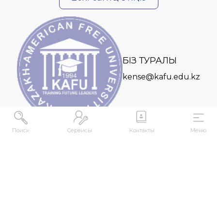
БІЗ ТУРАЛЫ
kense@kafu.edu.kz
Поиск
Сервисы
Контакты
Меню
МЕКЕНЖАЙ
Қазақстан Республикасы, Шығыс Қазақстан
облысы, Өскемен қ., 070000, М. Горький көшесі,
76