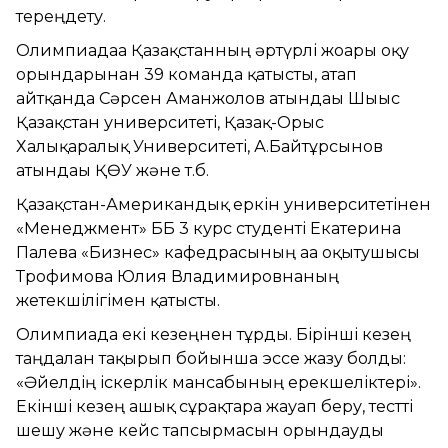
тереңдету.
Олимпиадаға Қазақстанның әртүрлі жоғары оқу
орындарынан 39 команда қатысты, атап
айтқанда Сәрсен Аманжолов атындағы Шығыс
Қазақстан университеті, Қазақ-Орыс
Халықаралық Университеті, А.Байтұрсынов
атындағы ҚӨУ және т.б.
Қазақстан-Американдық еркін университетінен
«Менеджмент» ББ 3 курс студенті Екатерина
Палева «Бизнес» кафедрасының аға оқытушысы
Трофимова Юлия Владимировнаның
жетекшілігімен қатысты.
Олимпиада екі кезеңнен тұрды. Бірінші кезең
таңдалған тақырып бойынша эссе жазу болды:
«Әйелдің іскерлік мансабының ерекшеліктері».
Екінші кезең ашық сұрақтарға жауап беру, тестті
шешу және кейс тапсырмасын орындауды