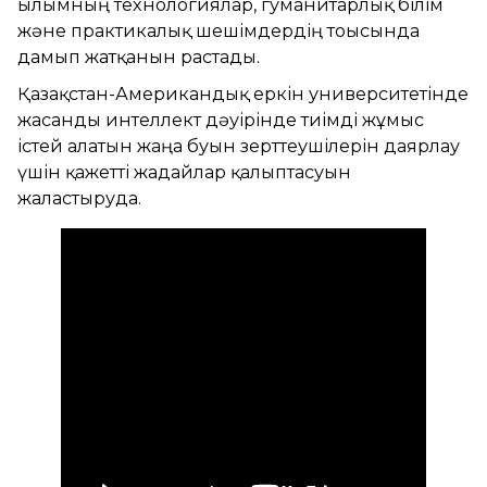
ғылымның технологиялар, гуманитарлық білім
және практикалық шешімдердің тоғысында
дамып жатқанын растады.
Қазақстан-Американдық еркін университетінде
жасанды интеллект дәуірінде тиімді жұмыс
істей алатын жаңа буын зерттеушілерін даярлау
үшін қажетті жағдайлар қалыптасуын
жалғастыруда.