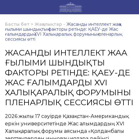
Басты бет
>
Жаңалықтар
-
Жасанды интеллект жаңа
ғылыми шындықтың факторы ретінде: ҚАЕУ-де Жас
ғалымдардың XVI Халықаралық форумының пленарлық
сессиясы өтті
ЖАСАНДЫ ИНТЕЛЛЕКТ ЖАҢА
ҒЫЛЫМИ ШЫНДЫҚТЫҢ
ФАКТОРЫ РЕТІНДЕ: ҚАЕУ-ДЕ
ЖАС ҒАЛЫМДАРДЫҢ XVI
ХАЛЫҚАРАЛЫҚ ФОРУМЫНЫҢ
ПЛЕНАРЛЫҚ СЕССИЯСЫ ӨТТІ
2026 жылғы 17 сәуірде Қазақстан-Американдық
еркін университетінде Жас ғалымдардың XVI
Халықаралық форумы аясында «Қолданбалы
зерттеулерден инновацияларға дейінгі