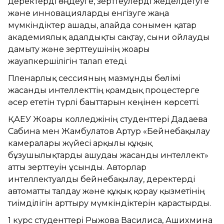
деректерді өңдеуге, зерттеулерді жеделдетуге
және инновацияларды енгізуге жаңа
мүмкіндіктер ашады, алайда сонымен қатар
академиялық адалдықты сақтау, сыни ойлауды
дамыту және зерттеушінің жоғары
жауапкершілігін талап етеді.
Пленарлық сессияның мазмұнды бөлімі
жасанды интеллекттің қоғамдық процестерге
әсер ететін түрлі бағыттарын кеңінен көрсетті.
ҚАЕУ Жоғары колледжінің студенттері Дадаева
Сабина мен Жамбулатов Артур «Бейнебақылау
камералары жүйесі арқылы құқық
бұзушылықтарды ашудағы жасанды интеллект»
атты зерттеуін ұсынды. Авторлар
интеллектуалды бейнебақылау, деректерді
автоматты талдау және құқық қорғау қызметінің
тиімділігін арттыру мүмкіндіктерін қарастырды.
1 курс студенттері Рыжова Василиса, Ашихмина