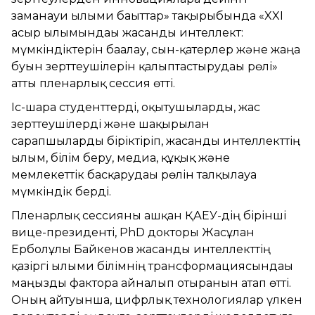
заманауи ғылыми бағыттар» тақырыбында «XXI
ғасыр ғылымындағы жасанды интеллект:
мүмкіндіктерін бағалау, сын-қатерлер және жаңа
буын зерттеушілерін қалыптастырудағы рөлі»
атты пленарлық сессия өтті.
Іс-шара студенттерді, оқытушыларды, жас
зерттеушілерді және шақырылған
сарапшыларды біріктіріп, жасанды интеллекттің
ғылым, білім беру, медиа, құқық және
мемлекеттік басқарудағы рөлін талқылауға
мүмкіндік берді.
Пленарлық сессияны ашқан ҚАЕУ-дің бірінші
вице-президенті, PhD докторы Жасұлан
Ерболұлы Байкенов жасанды интеллекттің
қазіргі ғылыми білімнің трансформациясындағы
маңызды факторға айналып отырғанын атап өтті.
Оның айтуынша, цифрлық технологиялар үлкен