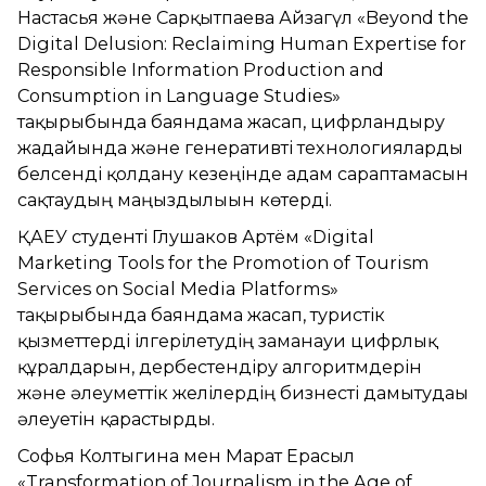
Настасья және Сарқытпаева Айзагүл «Beyond the
Digital Delusion: Reclaiming Human Expertise for
Responsible Information Production and
Consumption in Language Studies»
тақырыбында баяндама жасап, цифрландыру
жағдайында және генеративті технологияларды
белсенді қолдану кезеңінде адам сараптамасын
сақтаудың маңыздылығын көтерді.
ҚАЕУ студенті Глушаков Артём «Digital
Marketing Tools for the Promotion of Tourism
Services on Social Media Platforms»
тақырыбында баяндама жасап, туристік
қызметтерді ілгерілетудің заманауи цифрлық
құралдарын, дербестендіру алгоритмдерін
және әлеуметтік желілердің бизнесті дамытудағы
әлеуетін қарастырды.
Софья Колтыгина мен Марат Ерасыл
«Transformation of Journalism in the Age of