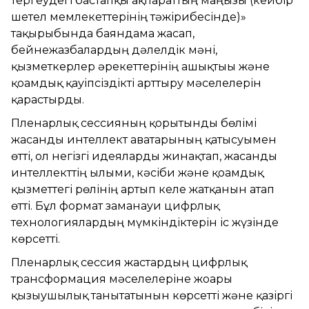
тергеудегі бастапқы ақпараттың маңызы (кейбір
шетел мемлекеттерінің тәжірибесінде)»
тақырыбында баяндама жасап,
бейнежазбалардың дәлелдік мәні,
қызметкерлер әрекеттерінің ашықтығы және
қоғамдық қауіпсіздікті арттыру мәселелерін
қарастырды.
Пленарлық сессияның қорытынды бөлімі
жасанды интеллект аватарының қатысуымен
өтті, ол негізгі идеяларды жинақтап, жасанды
интеллекттің ғылыми, кәсіби және қоғамдық
қызметтегі рөлінің артып келе жатқанын атап
өтті. Бұл формат заманауи цифрлық
технологиялардың мүмкіндіктерін іс жүзінде
көрсетті.
Пленарлық сессия жастардың цифрлық
трансформация мәселелеріне жоғары
қызығушылық танытатынын көрсетті және қазіргі