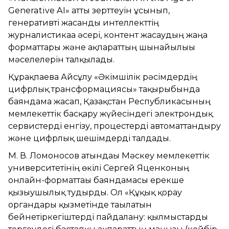
Generative AI» атты зерттеуін ұсынып,
генеративті жасанды интеллекттің
журналистикаға әсері, контент жасаудың жаңа
форматтары және ақпараттың шынайылығы
мәселелерін талқылады.
Құрақпаева Айсұлу «Әкімшілік рәсімдердің
цифрлық трансформациясы» тақырыбында
баяндама жасап, Қазақстан Республикасының
мемлекеттік басқару жүйесіндегі электрондық
сервистерді енгізу, процестерді автоматтандыру
және цифрлық шешімдерді талдады.
М. В. Ломоносов атындағы Мәскеу мемлекеттік
университетінің өкілі Сергей Яценконың
онлайн-форматтағы баяндамасы ерекше
қызығушылық тудырды. Ол «Құқық қорғау
органдары қызметінде тағылатын
бейнетіркегіштерді пайдалану: қылмыстарды