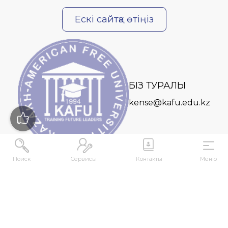
Ескі сайтқа өтіңіз
БІЗ ТУРАЛЫ
kense@kafu.edu.kz
Поиск
Сервисы
Контакты
Меню
МЕКЕНЖАЙ
Қазақстан Республикасы, Шығыс Қазақстан