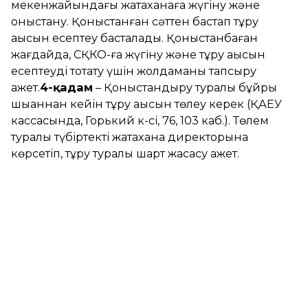
мекенжайындағы жатақханаға жүгіну және
қоныстану. Қоныстанған сәттен бастап тұру
ақысын есептеу басталады. Қоныстанбаған
жағдайда, СҚКО-ға жүгіну және тұру ақысын
есептеуді тоқтату үшін жолдаманы тапсыру
қажет.
4-қадам
– Қоныстандыру туралы бұйрық
шыққаннан кейін тұру ақысын төлеу керек (ҚАЕУ
кассасында, Горький к-сі, 76, 103 каб.). Төлем
туралы түбіртекті жатақхана директорына
көрсетіп, тұру туралы шарт жасасу қажет.