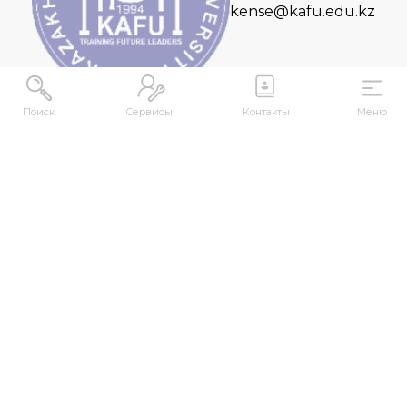
kense@kafu.edu.kz
Поиск
Сервисы
Контакты
Меню
МЕКЕНЖАЙ
Қазақстан Республикасы, Шығыс Қазақстан
облысы, Өскемен қ., 070000, М. Горький көшесі,
76
КОНТАКТІЛЕР
+7 (7232) 500-300