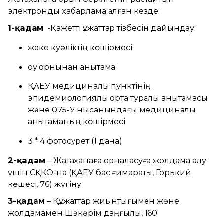
электрондық хабарлама алған кезде:
1-қадам
-Қажетті құжаттар тізбесін дайындау:
жеке куәліктің көшірмесі
оқу орнынан анықтама
ҚАЕУ медициналық пунктінің
эпидемиологиялық орта туралы анықтамасы
және 075-У нысанындағы медициналық
анықтаманың көшірмесі
3 * 4 фотосурет (1 дана)
2-қадам
– Жатақханаға орналасуға жолдама алу
үшін СҚКО-на (ҚАЕУ бас ғимараты, Горький
көшесі, 76) жүгіну.
3-қадам
– Құжаттар жиынтығымен және
жолдамамен Шәкәрім даңғылы, 160