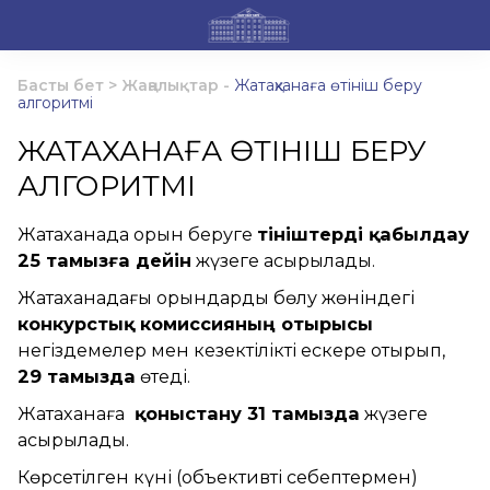
Басты бет
>
Жаңалықтар
-
Жатақханаға өтініш беру
алгоритмі
ЖАТАҚХАНАҒА ӨТІНІШ БЕРУ
АЛГОРИТМІ
Жатақханада орын беруге
өтініштерді қабылдау
25 тамызға дейін
жүзеге асырылады.
Жатақханадағы орындарды бөлу жөніндегі
конкурстық комиссияның отырысы
негіздемелер мен кезектілікті ескере отырып,
29 тамызда
өтеді.
Жатақханаға
қоныстану 31 тамызда
жүзеге
асырылады.
Көрсетілген күні (объективті себептермен)