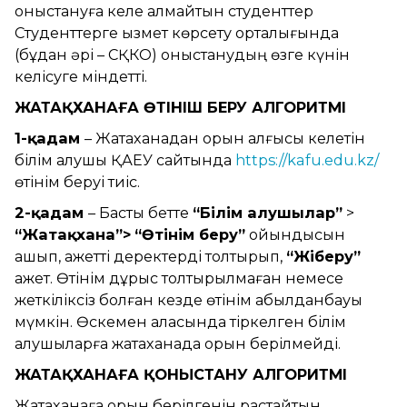
қоныстануға келе алмайтын студенттер
Студенттерге қызмет көрсету орталығында
(бұдан әрі – СҚКО) қоныстанудың өзге күнін
келісуге міндетті.
ЖАТАҚХАНАҒА ӨТІНІШ БЕРУ АЛГОРИТМІ
1-қадам
– Жатақханадан орын алғысы келетін
білім алушы ҚАЕУ сайтында
https://kafu.edu.kz/
өтінім беруі тиіс.
2-қадам
– Басты бетте
“Білім алушылар”
>
“Жатақхана”>
“Өтінім беру”
қойындысын
ашып, қажетті деректерді толтырып,
“Жіберу”
қажет. Өтінім дұрыс толтырылмаған немесе
жеткіліксіз болған кезде өтінім қабылданбауы
мүмкін. Өскемен қаласында тіркелген білім
алушыларға жатақханада орын берілмейді.
ЖАТАҚХАНАҒА ҚОНЫСТАНУ АЛГОРИТМІ
Жатақханаға орын берілгенін растайтын