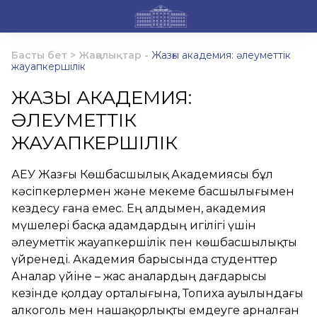
Басты бет
>
Жаңалықтар
-
Жазғы академия: әлеуметтік
жауапкершілік
ЖАЗҒЫ АКАДЕМИЯ:
ӘЛЕУМЕТТІК
ЖАУАПКЕРШІЛІК
ҚАЕУ Жазғы Көшбасшылық Академиясы бұл
кәсіпкерлермен және мекеме басшылығымен
кездесу ғана емес. Ең алдымен, академия
мүшелері басқа адамдардың игілігі үшін
әлеуметтік жауапкершілік пен көшбасшылықты
үйренеді. Академия барысында студенттер
Аналар үйіне – жас аналардың дағдарысы
кезінде қолдау орталығына, Топиха ауылындағы
алкоголь мен нашақорлықты емдеуге арналған