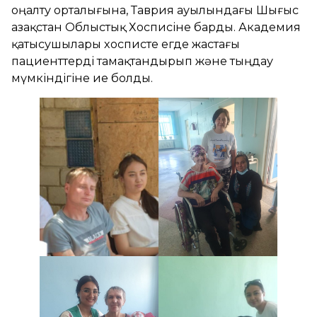
оңалту орталығына, Таврия ауылындағы Шығыс
Қазақстан Облыстық Хосписіне барды. Академия
қатысушылары хосписте егде жастағы
пациенттерді тамақтандырып және тыңдау
мүмкіндігіне ие болды.