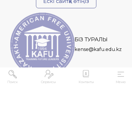
Ескі сайтқа өтіңіз
БІЗ ТУРАЛЫ
kense@kafu.edu.kz
Поиск
Сервисы
Контакты
Меню
МЕКЕНЖАЙ
Қазақстан Республикасы, Шығыс Қазақстан
облысы, Өскемен қ., 070000, М. Горький көшесі,