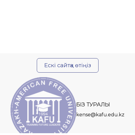
Ескі сайтқа өтіңіз
БІЗ ТУРАЛЫ
kense@kafu.edu.kz