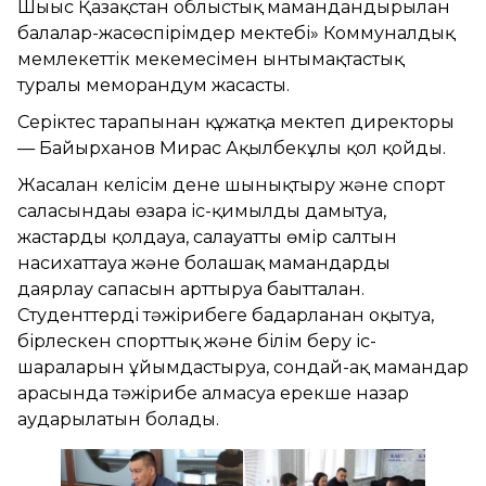
Шығыс Қазақстан облыстық мамандандырылған
балалар-жасөспірімдер мектебі» Коммуналдық
мемлекеттік мекемесімен ынтымақтастық
туралы меморандум жасасты.
Серіктес тарапынан құжатқа мектеп директоры
— Байырханов Мирас Ақылбекұлы қол қойды.
Жасалған келісім дене шынықтыру және спорт
саласындағы өзара іс-қимылды дамытуға,
жастарды қолдауға, салауатты өмір салтын
насихаттауға және болашақ мамандарды
даярлау сапасын арттыруға бағытталған.
Студенттерді тәжірибеге бағдарланған оқытуға,
бірлескен спорттық және білім беру іс-
шараларын ұйымдастыруға, сондай-ақ мамандар
арасында тәжірибе алмасуға ерекше назар
аударылатын болады.