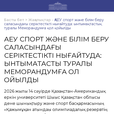
Басты бет
>
Жаңалықтар
-
ҚАЕУ спорт және білім беру
саласындағы серіктестікті нығайтуда: ынтымақтастық
туралы Меморандумға қол қойылды
ҚАЕУ СПОРТ ЖӘНЕ БІЛІМ БЕРУ
САЛАСЫНДАҒЫ
СЕРІКТЕСТІКТІ НЫҒАЙТУДА:
ЫНТЫМАҚТАСТЫҚ ТУРАЛЫ
МЕМОРАНДУМҒА ҚОЛ
ҚОЙЫЛДЫ
2026 жылғы 14 сәуірде Қазақстан-Американдық
еркін университеті Шығыс Қазақстан облысы
дене шынықтыру және спорт басқармасының
«Қажымұқан атындағы олимпиадалық резервтің