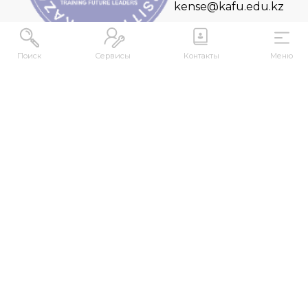
kense@kafu.edu.kz
Поиск
Сервисы
Контакты
Меню
АДРЕС
Республика Казахстан, ВКО, г. Усть-
Каменогорск, 070000, ул. М. Горького, 76
КОНТАКТЫ
+7 (7232) 500-300
+7 (7232) 505-030
+7 (7232) 50-50-10
+7 (7232) 50-50-20