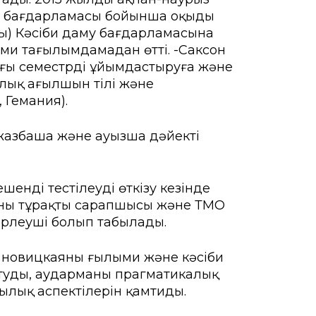
даму бағдарламасы бойынша оқыды
асы) Кәсіби даму бағдарламасына
ми тағылымдамадан өтті. -Саксон
зғы семестрді ұйымдастыруға және
ялық ағылшын тілі және
 Гемания).
 жазбаша және ауызша дәйекті
енді тестілеуді өткізу кезінде
ының тұрақты сарапшысы және ТМО
ірлеуші болып табылады.
 новицкаяның ғылыми және кәсіби
туды, аударманың прагматикалық
шылық аспектілерін қамтиды.