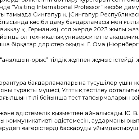
де “Visiting International Professor” кәсіби 
ылғы тамызда Сингапур қ. (Сингапур Республик
облысында кәсіби даму бағдарламасы мен ғылы
иккау қ., Германия), сол жерде 2023 жылы жа
 айында ол техникалық университетте академи
 бірқатар дәрістер оқыды. Г. Ома (Нюрнберг,
 “ағылшын-орыс” тілдік жұппен жұмыс істейді,
орантура бағдарламаларына түсушілер үшін кеш
ның тұрақты мүшесі, Ұлттық тестілеу орталығ
 ағылшын тілі бойынша тест тапсырмаларын әз
және әдістемелік қызметпен айналысады. Ю. В.
ң коммуникативті әдістемесін, аударманы оқы
берудегі өзгерістерді басқарудың ұйымдастыру