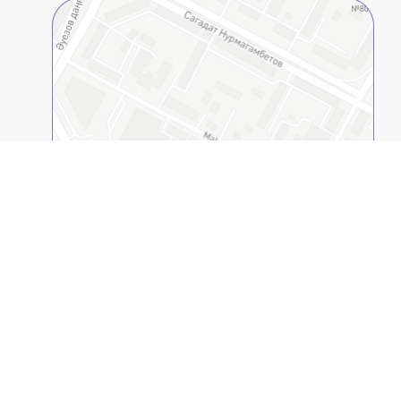
2GIS қолданбасында ашыңыз
© 1994-2026
(ҚАЕУ, ЖОО). Барлық құқықтар қорғалған.