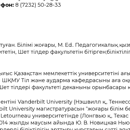
ы емтихан
Creative Hub
ефон:
8 (7232) 50-28-33
ік студенттер үшін
Цифрландыру Орталы
іңізді қалдырыңыз
Мансап пен тұлғаны да
ндар
кер сауалнамасы
Студенттерге қызмет кө
ан. Білімі жоғары, M. Ed.. Педагогикалық қызм
тін, Шет тілдер факультетін бітірген;біліктілі
ыр көшбасшылары»
Проф. дамыту және өзар
рттеулер орталығы
ығыс Қазақстан мемлекеттік университетінің ағ
лы ШҚМУ Тіл және аударма кафедрасының аға 
т тілдері факультеті деканының орынбасары қ
інің Vanderbilt University (Нэшвилл қ., Тенн
ilt University магистратурасын “жоғары білім
ы. Letourneau университетінде (Лонгвью қ., Тех
014 жылдың маусым айында Ю. В. Новицкая Ньюк
ердің біліктілігін арттыру курстарын сәтті аяқ