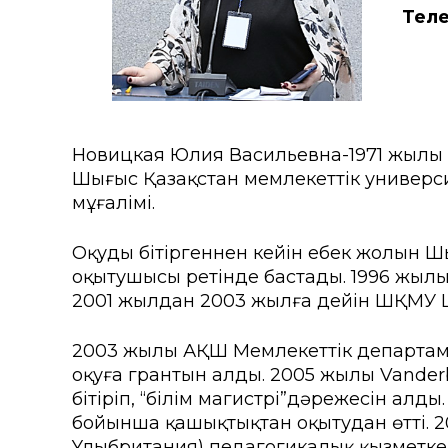
Колледждер
Арнай
Тел
Нормативтік құжаттар
Шетелд
ҚАЕУ Президентінің үндеуі
Өтініш
Мекенжайлар мен телефо
Талап
Новицкая Юлия Васильевна-1971 жылы туғ
Шығыс Қазақстан мемлекеттік университе
«Болашақ ұрпағы: XXI ғас
жобасы
мұғалімі.
ҚАЕУ институционалдық зе
Оқуды бітіргеннен кейін еңбек жолын Ш
оқытушысы ретінде бастады. 1996 жы
2001 жылдан 2003 жылға дейін ШҚМУ Ше
2003 жылы АҚШ Мемлекеттік департамент
оқуға грантын алды. 2005 жылы Vanderb
бітіріп, “білім магистрі”дәрежесін алд
бойынша қашықтықтан оқытудан өтті. 2
Ұлыбритания) педагогикалық қызметкерл