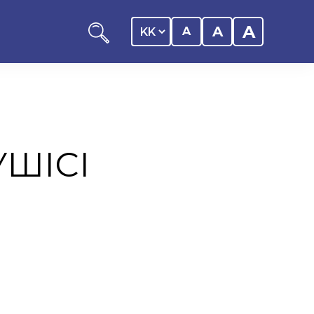
A
A
A
УШІСІ
оциациясы
иялық саясаты
рталығы