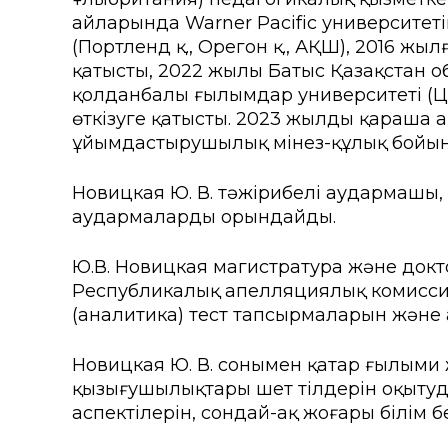
айларында Warner Pacific университетін
(Портленд қ., Орегон қ., АҚШ), 2016 ж
қатысты, 2022 жылы Батыс Қазақстан 
қолданбалы ғылымдар университеті (Цв
өткізуге қатысты. 2023 жылдың қараша
ұйымдастырушылық мінез-құлық бойынша
Новицкая Ю. В. тәжірибелі аудармашы,
аудармаларды орындайды.
Ю.В. Новицкая магистратура және докт
Республикалық апелляциялық комиссия
(аналитика) тест тапсырмаларын және
Новицкая Ю. В. сонымен қатар ғылыми 
қызығушылықтары шет тілдерін оқытуды
аспектілерін, сондай-ақ жоғары білім 