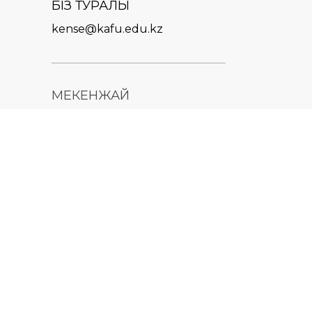
БІЗ ТУРАЛЫ
kense@kafu.edu.kz
МЕКЕНЖАЙ
Қазақстан Республикасы,
Шығыс Қазақстан облысы,
Өскемен қ., 070000, М.
Горький көшесі, 76
КОНТАКТІЛЕР
+7 (7232) 500-300
+7 (7232) 505-030
+7 (7232) 50-50-10