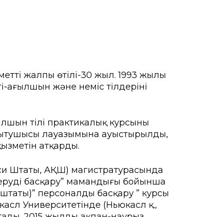
ғы
мыту орталығы
рсету орталығы
еттің жалпы өтілі-30 жыл. 1993 жылы
гі-ағылшын және неміс тілдерінің
а іс-қимыл
ылшын тілі практикалық курсының
оқытушысы лауазымына ауыстырылды,
ызметін атқарды.
есси Штаты, АҚШ) магистратурасында
 беруді басқару” мамандығы бойынша
ас штаты)” персоналды басқару ” курсы
асл Университетінде (Ньюкасл қ.,
тады. 2015 жылдың ақпан-наурыз