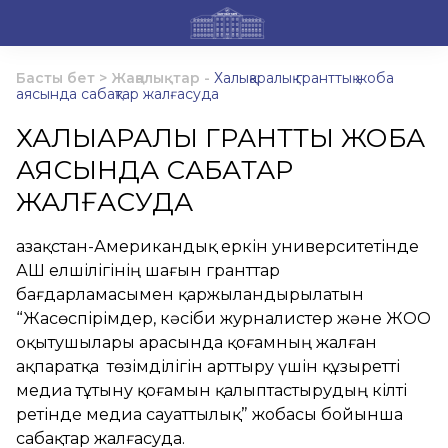
Басты бет
>
Жаңалықтар
-
Халықаралық гранттық жоба
аясында сабақтар жалғасуда
ХАЛЫҚАРАЛЫҚ ГРАНТТЫҚ ЖОБА
АЯСЫНДА САБАҚТАР
ЖАЛҒАСУДА
Қазақстан-Американдық еркін университетінде
АҚШ елшілігінің шағын гранттар
бағдарламасымен қаржыландырылатын
“Жасөспірімдер, кәсіби журналистер және ЖОО
оқытушылары арасында қоғамның жалған
ақпаратқа төзімділігін арттыру үшін құзыретті
медиа тұтыну қоғамын қалыптастырудың кілті
ретінде медиа сауаттылық” жобасы бойынша
сабақтар жалғасуда.