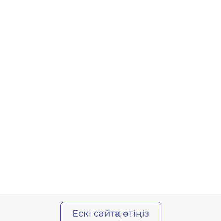
Ескі сайтқа өтіңіз