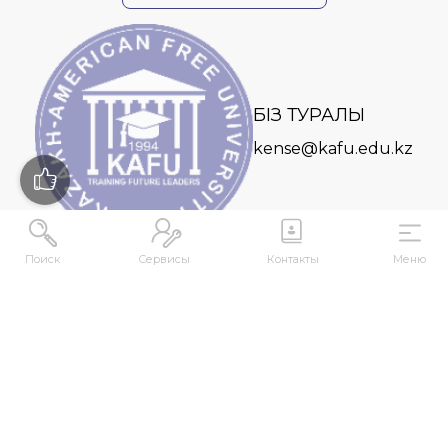
БІЗ ТУРАЛЫ
kense@kafu.edu.kz
Поиск
Сервисы
Контакты
Меню
МЕКЕНЖАЙ
Қазақстан Республикасы, Шығыс Қазақстан
облысы, Өскемен қ., 070000, М. Горький көшесі,
76