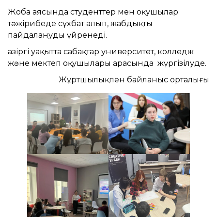
Жоба аясында студенттер мен оқушылар
тәжірибеде сұхбат алып, жабдықты
пайдалануды үйренеді.
Қазіргі уақытта сабақтар университет, колледж
және мектеп оқушылары арасында жүргізілуде.
Жұртшылықпен байланыс орталығы