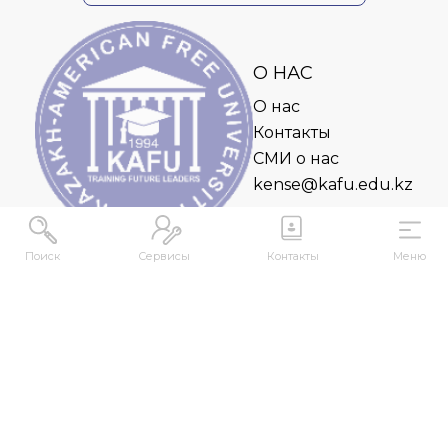
О НАС
О нас
Контакты
СМИ о нас
kense@kafu.edu.kz
Поиск
Сервисы
Контакты
Меню
АДРЕС
Республика Казахстан, ВКО, г. Усть-
Каменогорск, 070000, ул. М. Горького, 76