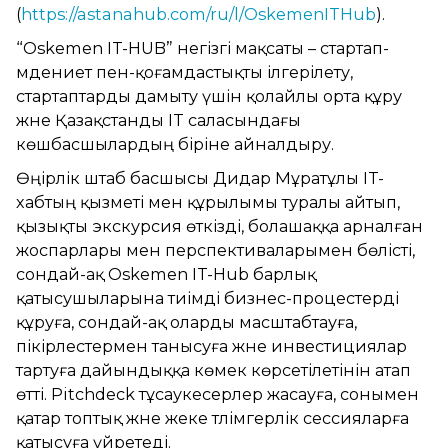
(
https://astanahub.com/ru/l/OskemenITHub
).
“Oskemen IT-HUB” негізгі мақсаты – стартап-
мәдениет пен-қоғамдастықты ілгерілету,
стартаптарды дамыту үшін қолайлы орта құру
және Қазақстанды IT саласындағы
көшбасшылардың біріне айналдыру.
Өңірлік штаб басшысы Дидар Мұратұлы IT-
хабтың қызметі мен құрылымы туралы айтып,
қызықты экскурсия өткізді, болашаққа арналған
жоспарлары мен перспективаларымен бөлісті,
сондай-ақ Oskemen IT-Hub барлық
қатысушыларына тиімді бизнес-процестерді
құруға, сондай-ақ оларды масштабтауға,
пікірлестермен танысуға және инвестициялар
тартуға дайындыққа көмек көрсетілетінін атап
өтті. Pitchdeck тұсаукесерлер жасауға, сонымен
қатар топтық және жеке тәлімгерлік сессияларға
қатысуға үйретеді.