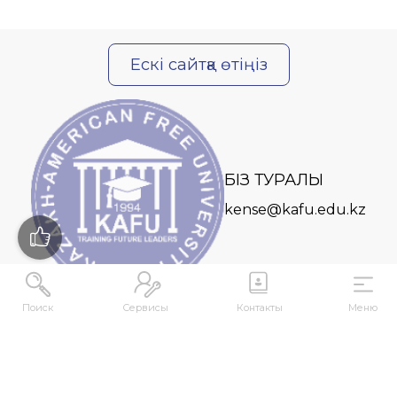
Ескі сайтқа өтіңіз
БІЗ ТУРАЛЫ
kense@kafu.edu.kz
Поиск
Сервисы
Контакты
Меню
МЕКЕНЖАЙ