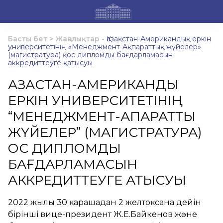
Басты бет
>
Жаңалықтар
-
Қазақстан-Американдық еркін
университетінің «Менеджмент-Ақпараттық жүйелер»
(магистратура) қос дипломды бағдарламасын
аккредиттеуге қатысуы
ҚАЗАҚСТАН-АМЕРИКАНДЫҚ
ЕРКІН УНИВЕРСИТЕТІНІҢ
“МЕНЕДЖМЕНТ-АҚПАРАТТЫҚ
ЖҮЙЕЛЕР” (МАГИСТРАТУРА)
ҚОС ДИПЛОМДЫ
БАҒДАРЛАМАСЫН
АККРЕДИТТЕУГЕ ҚАТЫСУЫ
2022 жылғы 30 қарашадан 2 желтоқсанға дейін
бірінші вице-президент Ж.Е.Байкенов және