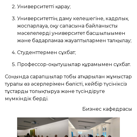
Университетті қарау;
Университеттің даму келешегіне, кадрлық
жоспарлауға, оқу сапасына байланысты
мәселелерді университет басшылығымен
және бағдарламаға жауаптылармен талқылау;
Студенттермен сұхбат;
Профессор-оқытушылар құрамымен сұхбат.
Соңында сарапшылар тобы атқарылған жұмыстар
туралы өз әсерлерімен бөлісті, кейбір түсініксіз
тұстарды толықтыруға және түсіндіруге
мүмкіндік берді.
Бизнес кафедрасы