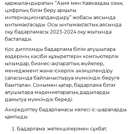
қаржыландыратын “Азия мен Кавказдағы озық
цифрлық білім беру арқылы
интернационалдандыру” жобасы аясында
ынтымақтасады. Осы ынтымақтастық аясында
оқу бағдарламасы 2023-2024 оқу жылында
басталады.
Қос дипломды бағдарлама білім алушыларға
өздерінің кәсіби құзыреттерін компьютерлік
ғылымдар, бизнес-ақпараттық жүйелер,
менеджмент және іскерлік әкімшілендіру
саласында байланыстыруға мүмкіндік беруге
бағытталған. Сонымен қатар, бағдарлама білім
алушыларға мәдениетаралық дағдыларды
дамытуға мүмкіндік береді.
Аккредиттеу бағдарламасы келесі іс-шараларды
қамтыды:
Бағдарлама жетекшілерімен сұхбат;