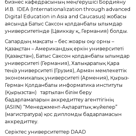
бизнес кафедрасының меңгерушісі Бордияну
И.В. IDEA (Internationalization through advanced
Digital Education in Asia and Caucasus) жобасы
аясында Батыс Cаксон қолданбалы ғылымдар
университетінде (Цвиккау қ., Германия) болды.
Сапардың мақсаты – бес жоғары оқу орны –
Қазақстан – Американдық еркін университеті
(Қазақстан), Батыс Саксон қолданбалы ғылымдар
университеті (Германия), Халықаралық Қара
теңіз университеті (Грузия), Армян мемлекеттік
экономикалық университеті (Армения), Қырғыз-
Герман Қолданбалы информатика институты
(Қырғызстан) тартылған білім беру
бағдарламаларын аккредиттеу агенттігінің
(ASIIN) “Менеджмент-Ақпараттық жүйелер”
(магистратура) қос дипломды бағдарламасын
аккредиттеу.
Серіктес университеттер DAAD