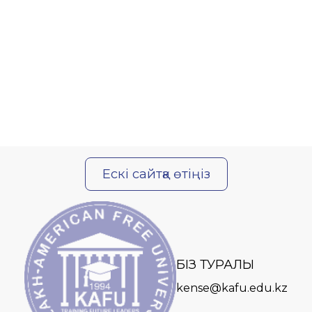
Ескі сайтқа өтіңіз
БІЗ ТУРАЛЫ
kense@kafu.edu.kz