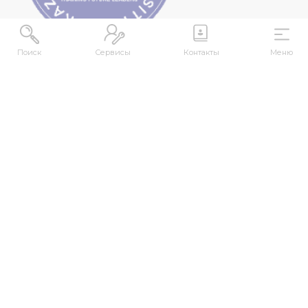
Поиск
Сервисы
Контакты
Меню
МЕКЕНЖАЙ
Қазақстан Республикасы, Шығыс Қазақстан
облысы, Өскемен қ., 070000, М. Горький көшесі,
76
КОНТАКТІЛЕР
+7 (7232) 500-300
+7 (7232) 505-030
+7 (7232) 50-50-10