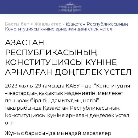
Басты бет
>
Жаңалықтар
-
Қазақстан Республикасының
Конституциясы күніне арналған дөңгелек үстел
ҚАЗАҚСТАН
РЕСПУБЛИКАСЫНЫҢ
КОНСТИТУЦИЯСЫ КҮНІНЕ
АРНАЛҒАН ДӨҢГЕЛЕК ҮСТЕЛ
2023 жылғы 29 тамызда ҚАЕУ – де “Конституция
– жастардың құқықтық мәдениетін, мемлекет
пен қоғам бірлігін дамытудың негізі”
тақырыбында Қазақстан Республикасының
Конституциясы күніне арналған дөңгелек үстел
өтті.
Жұмыс барысында мынадай мәселелер