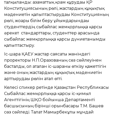
талқыланды: азаматтық қоғам құрудағы ҚР
Конституциясының рөлі, жастардың құқықтық
мәдениетін қалыптастырудағы Конституцияның
рөлі, жоғары білім беру ұйымдарындағы
студенттердің сыбайлас жемқорлыққа қарсы
әрекет стандарттары, студенттер арасында
сыбайлас жемқорлыққа қарсы дүниетанымды
қалыптастыру.
Іс-шара ҚАЕУ жастар саясаты жөніндегі
проректоры Н.П.Оразованың сөз сөйлеуінен
басталды, ол аталған іс-шараны өткізу қажеттігін
және оның жастардың құқықтық мәдениетін
арттырудағы рөлін атап өтті.
Келесі спикер ретінде Қазақстан Республикасы
Сыбайлас жемқорлыққа қарсы іс-қимыл
Агенттігінің ШҚО бойынша Департаменті
басшысының бірінші орынбасары Т.М. Башев
сөз сөйледі. Талғат Мамырбекұлы мұндай