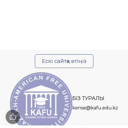
Ескі сайтқа өтіңіз
БІЗ ТУРАЛЫ
kense@kafu.edu.kz