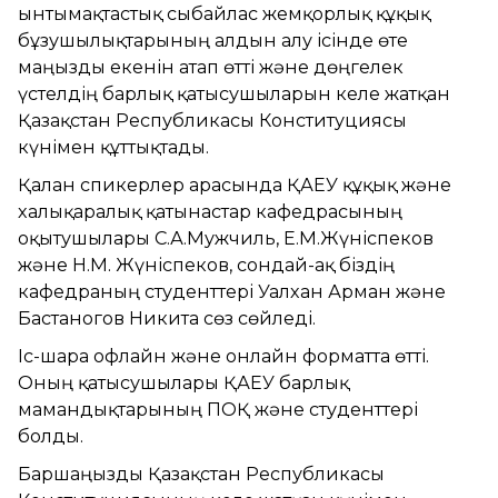
ынтымақтастық сыбайлас жемқорлық құқық
бұзушылықтарының алдын алу ісінде өте
маңызды екенін атап өтті және дөңгелек
үстелдің барлық қатысушыларын келе жатқан
Қазақстан Республикасы Конституциясы
күнімен құттықтады.
Қалған спикерлер арасында ҚАЕУ құқық және
халықаралық қатынастар кафедрасының
оқытушылары С.А.Мужчиль, Е.М.Жүніспеков
және Н.М. Жүніспеков, сондай-ақ біздің
кафедраның студенттері Уалхан Арман және
Бастаногов Никита сөз сөйледі.
Іс-шара офлайн және онлайн форматта өтті.
Оның қатысушылары ҚАЕУ барлық
мамандықтарының ПОҚ және студенттері
болды.
Баршаңызды Қазақстан Республикасы