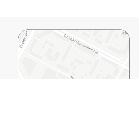
2GIS қолданбасында ашыңыз