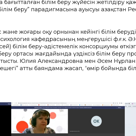
бағытталған білім беру жүйесін жетілдіру қаже
ы емтихан
Creative Hub
лім беру” парадигмасына ауысуы Қазақстан Респ
ік студенттер үшін
Цифрландыру Орталы
іңізді қалдырыңыз
Мансап пен тұлғаны да
не жоғары оқу орнынан кейінгі білім беруді д
сихология кафедрасының меңгерушісі ф.ғ.к. Ә.
ндар
кер сауалнамасы
Студенттерге қызмет кө
й) білім беру-әдістемелік консорциумы өткізге
еру ортасы жағдайында үздіксіз білім беру пр
ыр көшбасшылары»
Проф. дамыту және өзар
тысты. Юлия Александровна мен Әсем Нұрланқ
лешегі” атты баяндама жасап, “өмір бойында б
рттеулер орталығы