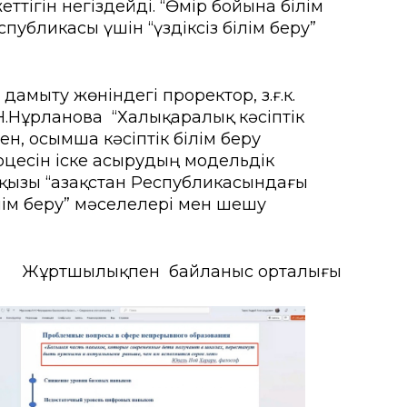
ттігін негіздейді. “Өмір бойына білім
убликасы үшін “үздіксіз білім беру”
ғы
мыту орталығы
амыту жөніндегі проректор, з.ғ.к.
Н.Нұрланова “Халықаралық кәсіптік
рсету орталығы
н, Қосымша кәсіптік білім беру
оцесін іске асырудың модельдік
а іс-қимыл
ызы “Қазақстан Республикасындағы
ілім беру” мәселелері мен шешу
Жұртшылықпен байланыс орталығы