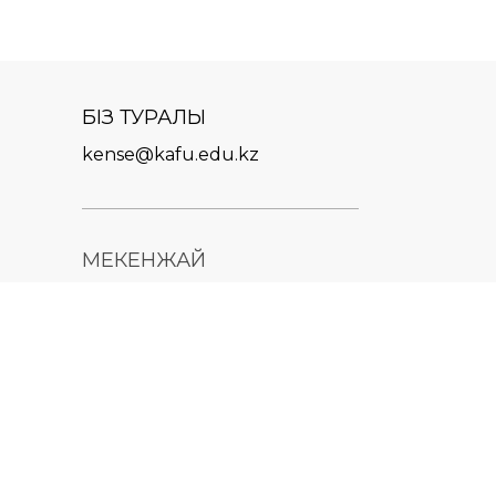
БІЗ ТУРАЛЫ
kense@kafu.edu.kz
МЕКЕНЖАЙ
Қазақстан Республикасы,
Шығыс Қазақстан облысы,
Өскемен қ., 070000, М.
Горький көшесі, 76