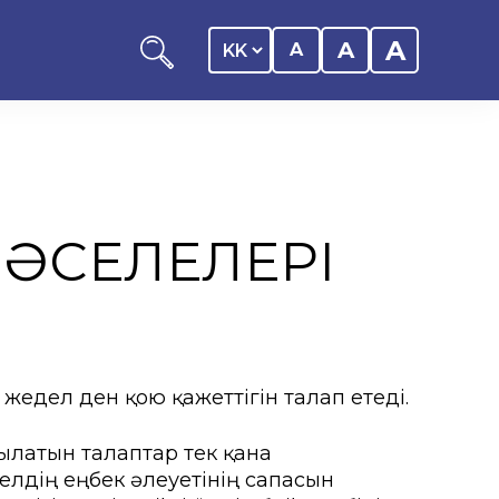
A
A
A
 МӘСЕЛЕЛЕРІ
оциациясы
иялық саясаты
 жедел ден қою қажеттігін талап етеді.
ылатын талаптар тек қана
рталығы
лдің еңбек әлеуетінің сапасын