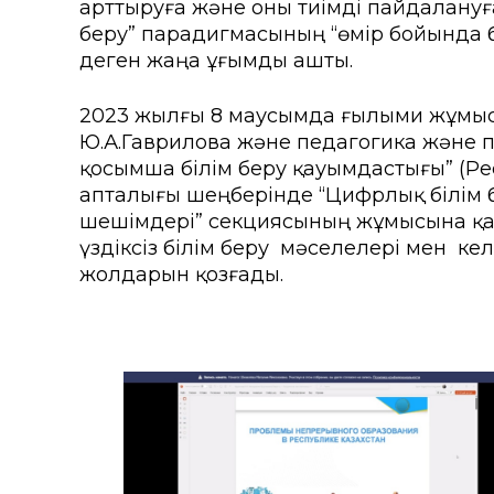
арттыруға және оны тиімді пайдалануға 
Колледждер
Арнай
беру” парадигмасының “өмір бойында бі
деген жаңа ұғымды ашты.
Нормативтік құжаттар
Шетелд
ҚАЕУ Президентінің үндеуі
Өтініш
2023 жылғы 8 маусымда ғылыми жұмыс жә
Ю.А.Гаврилова және педагогика және п
Мекенжайлар мен телефо
Талап
қосымша білім беру қауымдастығы” (Ресе
апталығы шеңберінде “Цифрлық білім б
«Болашақ ұрпағы: XXI ғас
жобасы
шешімдері” секциясының жұмысына қа
үздіксіз білім беру мәселелері мен ке
ҚАЕУ институционалдық зе
жолдарын қозғады.